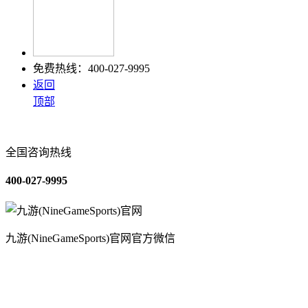
免费热线：400-027-9995
返回
顶部
全国咨询热线
400-027-9995
九游(NineGameSports)官网官方微信
关于我们
装修建材知识