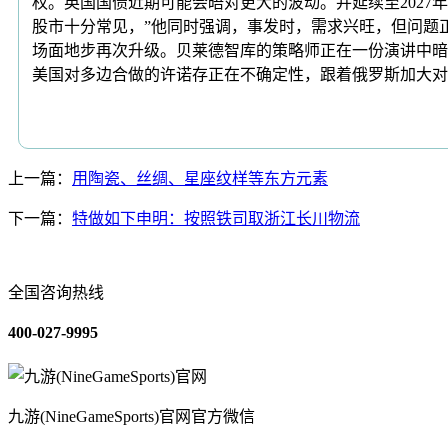
权。英国国债近期可能会晤对更大的波动。并延续至2027
股市十分常见，”他同时强调，事发时，需求兴旺，但问题
场面地步再次升级。贝莱德智库的策略师正在一份演讲中暗
美国对多边合做的许诺存正在不确定性，跟着俄罗斯加大对
上一篇：
用陶瓷、丝绸、星座纹样等东方元素
下一篇：
特做如下申明：按照铁司取浙江长川物流
全国咨询热线
400-027-9995
九游(NineGameSports)官网官方微信