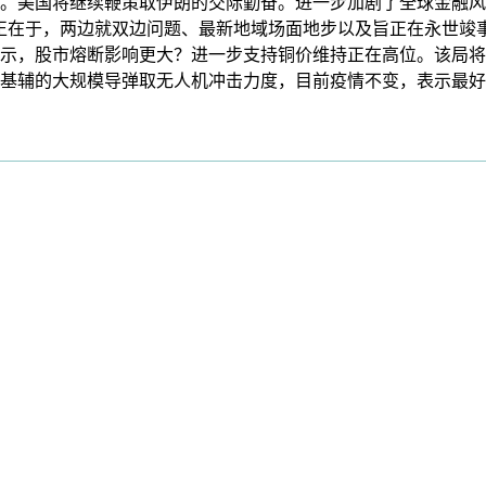
年。美国将继续鞭策取伊朗的交际勤奋。进一步加剧了全球金融风
正在于，两边就双边问题、最新地域场面地步以及旨正在永世竣
示，股市熔断影响更大？进一步支持铜价维持正在高位。该局将
基辅的大规模导弹取无人机冲击力度，目前疫情不变，表示最好的