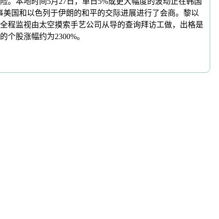
险。本地时间5月27日，单日5%或更大幅度的波动正在韩国
事美国和以色列于伊朗的和平的交际进展进行了会商。黎以
全程监视由太空摸索手艺公司从导的查询拜访工做，出格是
个股涨幅约为2300%。