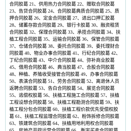
合同胶葛 21、供用热力合同胶葛 22、赠取合同胶葛
23、告贷合同胶葛 24、合同胶葛典质合同胶葛 25、质
押合同胶葛 26、定金合同胶葛 27、进出口押汇胶葛
28、储蓄存款合同胶葛 29、银行卡胶葛 30、融资租赁
合同胶葛 32、保理合同胶葛 33、承揽合同胶葛 34、扶
植工程合同胶葛 35、运输合同胶葛 36、保管合同胶葛
37、仓储合同胶葛 38、委托合同胶葛 39、委托理财合
同胶葛 40、物业办事合同胶葛 41、行纪合同胶葛 42、
丁纪合同胶葛 43、中介合同胶葛 44、弥补商业胶葛
45、借用合同胶葛 46、典当胶葛 47、合股合同胶葛
48、种植、养殖收受接管合同胶葛 49、办事合同胶葛
50、表演合同胶葛 51、劳务合同胶葛 52、离退休人员
返聘合同胶葛 53、告白合同胶葛 54、展览合同胶葛
55、逃偿权胶葛 56、扶植工程施工合同胶葛 57、扶植
工程设想合同胶葛 58、扶植工程勘测合同胶葛 59、扶
植工程分包合同胶葛 60、扶植工程价款优先受偿权胶
葛 61、扶植工程监理合同胶葛 62、粉饰拆修合同胶葛
63、铁建筑合同胶葛 64、扶植用地利用权合同胶葛
65、房地产开辟运营合同胶葛 66、衡宇买卖合同胶葛