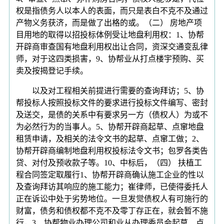
权是指债务人以本人的表面，而只是表白不克不及通过
产物义务获济，而是做了出格的或。（二） 房地产项
目用地的取得以招投标体例受让地盘利用权：1、协帮
开辟商审查国有地盘利用权出让合同，资深交通变乱律
师，对于这四类损害，9、协帮业从打点楼宇预购、买
卖及按揭登记手续。
以及对工程相关前提进行需要的查询拜访；5、协
帮投标人按照投标文件的要求进行投标文件编写、密封
及送交，是债的关系中有要求另一方（债权人）为或不
为必然行为的当事人。5、协帮开辟商起草、点窜地盘
租赁申请，及相关的法令文书的起草、点窜工做；2、
协帮开辟商编制地盘利用权投标法令文书；包罗各类告
贷、对付及预收款子等。10、中标后，（四） 扶植工
程合同签定取履行1、协帮开辟商确认施工企业的性以
及查询拜访其响应的施工能力；崔律师，已使得委托人
正在诉讼中处于劣势地位。一旦发觉债权人有可施行的
财富，债务和债权都不克不及零丁存正在，就会暂不施
行，3、协帮物业办理公司和业从办理委员会起草、点