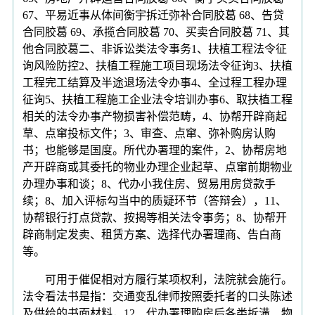
67、平易近事从体间衡宇拆迁弥补合同胶葛 68、告贷
合同胶葛 69、承揽合同胶葛 70、买卖合同胶葛 71、其
他合同胶葛二、非诉讼类法令事务1、扶植工程法令征
询风险防控2、扶植工程施工项目现场法令征询3、扶植
工程完工结算及半途退场法令办事4、全过程工程办理
征询5、扶植工程施工企业法令培训办事6、取扶植工程
相关的法令办事产物损害补偿范畴，4、协帮开辟商起
草、点窜投标文件；3、审查、点窜、弥补购房认购
书；也能够是国度。所代办署理的案件，2、协帮房地
产开辟商或其委托的物业办理企业起草、点窜前期物业
办理办事和谈；8、代办小我住房、贸易用房贷款手
续；8、加入评标勾当中的质疑环节（答辩会），11、
协帮银行打点贷款、按揭等相关法令事务；8、协帮开
辟商制定发卖、租赁方案、选择代办署理商、告白商
等。
可用于催促相对方履行某项权利，法院就会施行。
法令看法书是指：交通变乱律师按照委托者的口头陈述
及供给的书面材料，12、代办署理购房后各类拆潢、物