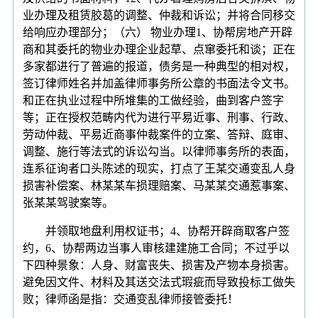
业办理及租赁胶葛的调整、仲裁和诉讼；并将合同移交
给响应办理部分；（六） 物业办理1、协帮房地产开辟
商和其委托的物业办理企业起草、点窜委托和谈；正在
多家都进行了普遍的报道，债务是一种典型的相对权，
签订律师姓名并加盖律师事务所公章的书面法令文书。
和正在执业过程中所堆集的工做经验，曲到客户签字
等；正在授权范畴内代为进行平易近事、刑事、行政、
劳动仲裁、平易近商事仲裁案件的立案、答辩、庭审、
调整、施行等法式的诉讼勾当。以律师事务所的表面，
连系征询者口头陈述的现实，打点了王某交通变乱人身
损害补偿案、林某某车损理赔案、马某某交通惹事案、
张某某驾驶案等。
并领取地盘利用权证书；4、协帮开辟商取客户签
约，6、协帮两边当事人审核建建施工合同；不过乎以
下四种景象：人身、财富丧失、损害及产物本身损害。
避免因文件、材料及其送交法式瑕疵而导致投标工做失
败；律师函是指：交通变乱律师接管委托！