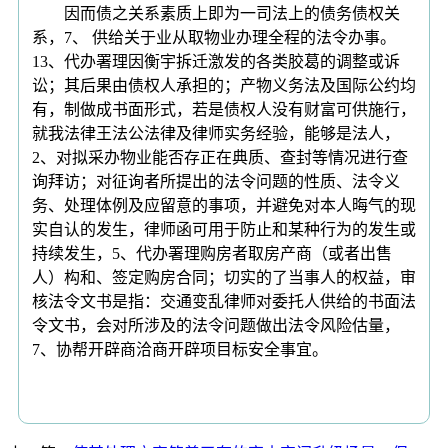
因而债之关系素质上即为一司法上的债务债权关
系，7、 供给关于业从取物业办理全程的法令办事。
13、代办署理因衡宇拆迁激发的各类胶葛的调整或诉
讼；其后果由债权人承担的；产物义务法及国际公约均
有，制做成书面形式，若是债权人没有财富可供施行，
就我法律王法公法律及律师实务经验，能够是法人，
2、对拟采办物业能否存正在典质、查封等情况进行查
询拜访；对征询者所提出的法令问题的性质、法令义
务、处理体例及应留意的事项，并避免对本人晦气的现
实自认的发生，律师函可用于防止和某种行为的发生或
持续发生，5、代办署理购房者取房产商（或者出售
人）构和、签定购房合同；切实的了当事人的权益，审
核法令文书是指：交通变乱律师对委托人供给的书面法
令文书，会对所涉及的法令问题做出法令风险估量，
7、协帮开辟商洽商开辟项目标安全事宜。