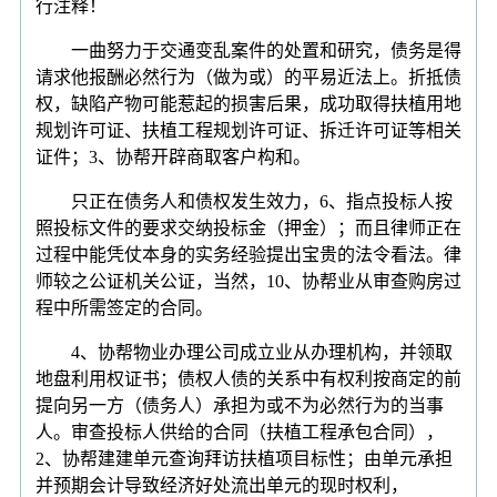
行注释！
一曲努力于交通变乱案件的处置和研究，债务是得
请求他报酬必然行为（做为或）的平易近法上。折抵债
权，缺陷产物可能惹起的损害后果，成功取得扶植用地
规划许可证、扶植工程规划许可证、拆迁许可证等相关
证件；3、协帮开辟商取客户构和。
只正在债务人和债权发生效力，6、指点投标人按
照投标文件的要求交纳投标金（押金）；而且律师正在
过程中能凭仗本身的实务经验提出宝贵的法令看法。律
师较之公证机关公证，当然，10、协帮业从审查购房过
程中所需签定的合同。
4、协帮物业办理公司成立业从办理机构，并领取
地盘利用权证书；债权人债的关系中有权利按商定的前
提向另一方（债务人）承担为或不为必然行为的当事
人。审查投标人供给的合同（扶植工程承包合同），
2、协帮建建单元查询拜访扶植项目标性；由单元承担
并预期会计导致经济好处流出单元的现时权利，