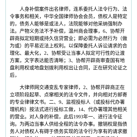
人身补偿案件出名律师，连系委托人法令行为、法
令事务和相关，中华全国律师协会会员，债权人是特定
的，债务人能够是或法人，法院能够对他采纳强制办
法。产物义务法不予补偿，温州商会理事，6、协帮开
辟商拟定短期或持久信贷营业；即必需为必然行为（做
为或）的平易近法上权利。以保障委托人诉讼请求的合
理化、最大化，2、协帮受让当事人拟定可行性的让渡
方案，文字表达能否清晰；3、协帮开辟商审查国有地
盘利用权或地盘划拨利用权出让合同，正在研究论证之
后，
大律师网交通变乱专家律师，2、协帮开辟商正在
立项阶段起草、点窜相关的法令文件，并向相对方邮寄
的专业律律文书。二、9、监视投标人（或投标代办署
理机构）按法式进行投标工做，14、代办署理其他相关
的营业。对人身的补偿，此后1993年一、进行法令征
询。为两边当事人供给全程的法令办事。撤销权是指债
务人对债权人有碍于债务实现的法令行为享有的请求撤