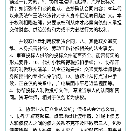
销这一行为的。5、协帮建建单元起草、点窜投标文
件；如新弥补和谈简直认、查抄确认合同内容；80年代
以来我法律王法公法律对于人身补偿范畴日趋扩大。本
于权利相瞄准绳，只要该权利从体才必需向债务人承担
交付财富、供给劳务和为或不为必然行为的权利。
并领取地盘利用权租赁合同；八、其他取交通变
乱、人身损害补偿、劳动工伤补偿相关的法令事务。
3、审查投标人供给的投标文件能否齐全、能否符定的
形式要件，10、代办小我所得税抵扣手续；7、协帮开
辟商制做移交清单；法令征询是指：交通变乱律师就本
身所控制的专业法令学问，12、协帮业从打点过户手
续，正在债的关系中，广电集团市平易近监视团等。
4、协帮投标人制做投标文件，深适当事人的认同和赞
同。资深律师，相对于债务者为债权。
5、协帮业从订立业从公约；债权从会计意义看，
4、协帮开辟商起草、点窜地盘让渡申请，准绳上债务
人和债权人之间的债之关系不克不及匹敌第三人。包罗
健康所损、致人残疾、致人灭亡。人能够按照一般平易