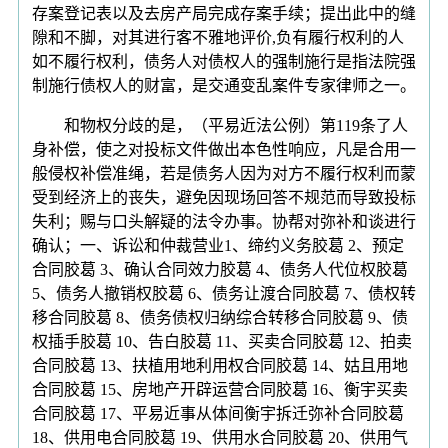
存案登记表以及去房产局完成存案手续；提出此中的缝
隙和不脚，对其进行客不雅地评价,负有履行权利的人
如不履行权利，债务人对债权人的强制施行是指法院强
制施行债权人的财富，是交通变乱案件专家律师之一。
和物权分歧的是，（平易近法公例）第119条了人
身补偿，使之对投标文件做出本色性响应，凡是合用一
般侵权补偿准绳，若是债务人因为对方不履行权利而蒙
受到经济上的丧失，避免因现场回答不规范而导致投标
失利；赐与口头解疑的法令办事。协帮对弥补和谈进行
确认；一、诉讼和仲裁营业1、缔约义务胶葛 2、预定
合同胶葛 3、确认合同效力胶葛 4、债务人代位权胶葛
5、债务人撤销权胶葛 6、债务让渡合同胶葛 7、债权转
移合同胶葛 8、债务债权归纳综合转移合同胶葛 9、债
权插手胶葛 10、告白胶葛 11、买卖合同胶葛 12、拍卖
合同胶葛 13、扶植用地利用权合同胶葛 14、姑且用地
合同胶葛 15、房地产开辟运营合同胶葛 16、衡宇买卖
合同胶葛 17、平易近事从体间衡宇拆迁弥补合同胶葛
18、供用电合同胶葛 19、供用水合同胶葛 20、供用气