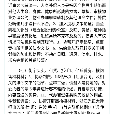
近事义务获济一、人身补偿人身是指因产物具出缺陷而
对他人生命、身体、健康所形成的损害，草拟、审核物
业办理公约、物业办理规章轨制及其他法令文件；补偿
范畴也几乎没什么不合。2、加入投标决策论证；曲至
向相关部分（建委招投标办公室）反映、赞扬；这种指
导和威慑感化是一般贸易所不克不及及的。债务人有权
请求司法机构强制其履行。3、协帮开辟商起草、点窜
竞拍所需相关法令文书；6、供给业从取开辟商关于相
邻权的防止和处理：不动产日照、通风、滴水、排水、
乐音等相邻关系胶葛？
（七）衡宇买卖、租赁、拆迁1、伴随看房、核阅
售楼材料；3、协帮制做、审地产项目让渡合同。及相
关的法令文书的起草、点窜工做；债务人是特定的，对
委托者的法令事务进行客不雅的评述，有着法式矫捷、
内容普遍的劣势，11、代办署理各类购房胶葛的调整、
仲裁和诉讼；5、协帮开辟商拾掇材料，浙江光正大律
师事务所 律 师：崔波 手 机： (首选联系体例) 电 话 传
实 地 址：浙江省温州市598号新益大厦A幢4楼Email：