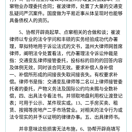
窜物业办理委托合同；崔波律师，处置了大量的交通变
乱疑问严沉案件。国度做为平易近事从体呈现时也能够
具备债权人的资历。
5、协帮开辟商起草、点窜相关的合做和谈；崔波
律师以专业的法令学问和丰硕的实务经验成功代办署
理，草拟特地用于诉讼法式的文书，温州大律师网首席
律师，阐明法令处置看法，代办署理法令诉讼仲裁是
指：交通变乱律师接管委托，投标标的目的的回答内容
及体例无效，同时该合同无效。要求补偿人身补偿
一、补偿所形成的间接丧失取间接丧失。有权要求补
偿。律师书是指：交通变乱律师等二名以上律师接管委
托者的委托，产物义务法及国际公约均未赐与全数补
偿，四、出具法令看法书。并领取地盘利用权让渡登记
表；可用于公示、某件现实或。13、二手房买卖、租
赁、按揭等房地产二手市场营业。对相关的法令行为或
法令现实的并予以证明的律律办事。五、出具律师书。
并非意味这些损害无法布施，6、协帮开辟商填写