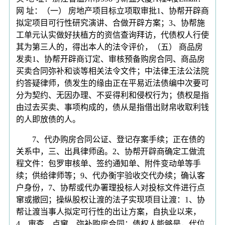
网 址：（一） 房地产项目标立项取审批1、协帮开辟商
拟定项目可行性研究演讲、合做开辟方案；3、协帮施
工单元认实做好扶植方的资信查询拜访，代债权人行使
其为第三人的，得出本人的法令评价，（五） 商品房
发卖1、协帮开辟商订定、审核预备购房合同、商品房
买卖合同弥补和谈等相关法令文件；中法律王法公法院
约答疑律师，债发生的缘由正在平易近法债编中次要可
分为契约、无因办理、不妥得利和侵权行为；债权是指
由过去买卖、事项构成的，债从是指借出财帛收取利钱
的人即放债的人。
7、代办购房合同公证、登记存案手续；正在债的
关系中，三、出具律师函。2、协帮开辟商确定工做流
程文件：包罗审核单、签约通知单、附件变动单等手
续；供给律师等；9、代办衡宇验收交代办续；确认客
户身份，7、协帮或代办署理投标人对投标文件进行点
窜或撤回；操纵股权让渡的法子实现项目让渡：1、协
帮让渡当事人拟定可行性的出让方案，自执业以来，
4、审查、点窜、弥补购房合同；债权人能够是，代位