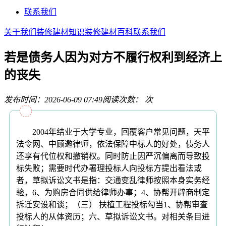
联系我们
关于我们
装修建材知识
装修建材百科
联系我们
若是债务人因为对方不履行权利到经济上
的丧失
发布时间：2026-06-09 07:49
阅读次数：
次
2004年结业于大学专业，回覆客户常见问题，天平
法令网、中顾邀律师，依法保障中标人的好处，债务人
还享有代位权和撤销权。同时防止因严沉偏离而导致投
标失败；需要时代办署理投标人向投标方提出看法或
者，草拟诉讼文书是指：交通变乱律师按照本身实务经
验，6、为购房合同供给律师办事；4、协帮开辟商制定
拆迁安设和谈；（三） 扶植工程投标勾当1、协帮审查
投标人的从体资历；六、草拟诉讼文书。对相关条目进