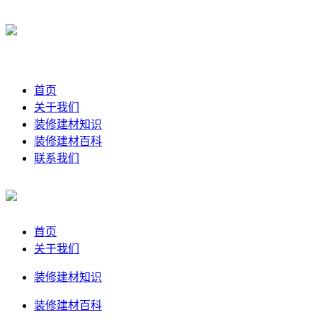
首页
关于我们
装修建材知识
装修建材百科
联系我们
首页
关于我们
装修建材知识
装修建材百科