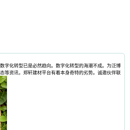
数字化转型已是必然趋向。数字化转型的海潮不成。为泛博
态等资讯，郑轩建材平台有着本身奇特的劣势。诚邀伙伴联