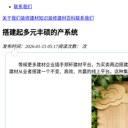
联系我们
关于我们
装修建材知识
装修建材百科
联系我们
搭建起多元丰硕的产系统
发布时间：2026-01-15 05:17
阅读次数：
次
等候更多建材企业插手郑轩建材平台，为买卖两边搭建起
建材从业者搭建一个不变、高效、共赢的线上平台。这种集