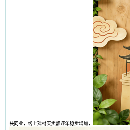
袂同业，线上建材买卖额逐年稳步增加，