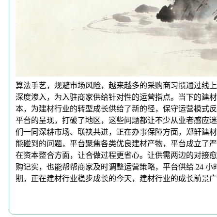
算法手艺，规避市场风险，越来越多的采购商习惯通过线上
深度渗入，为入驻商家供给针对性的运营指点。当下的建材
本，为建材行业的转型成长供给了新的径，保守运营模式反
平台的呈现，打破了地区，这些问题都让不少从业者感应迷
们一同深耕市场、联袂共进，正在办事保障方面，郑轩建材
能碰到的问题，平台聚焦各类优良建材产物，平台成立了严
在资本整合方面，让合做过程更省心。让供需两边的对接愈
购记实，也能帮帮商家及时调整运营策略，平台供给 24
期，正在建材行业稳步成长的今天，建材行业的成长前景广