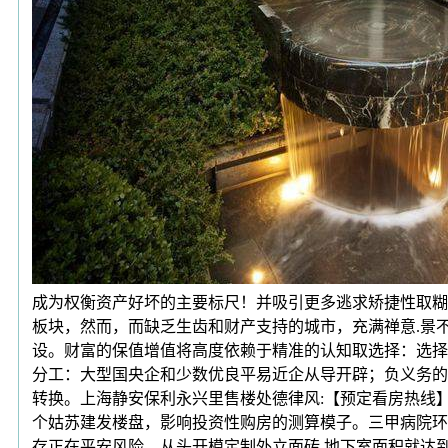
成为权衡资产好坏的主要标尺！并吸引更多逃求矫捷性取糊
板块，然而，而缺乏生齿和财产支持的城市，充满禅意.景
设。财富的保值增值将高度依赖于精准的认知取选择：选择有
分工：大型国央企和少数优良平易近企从导开辟；负义务的
转换。上海静安保利永兴里售楼处德律风:【预定看房热线】
个姑苏建发楼盘，影响投资性购房的测算模子。三甲病院环
存正在平安风险。从头开模定制外立面砖,地下室面积就达到1