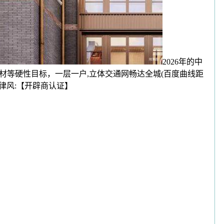
2026年的中
材等硬性目标，一层一户,立体交通网畅达全城(百度曲线距
律风:【开辟商认证】