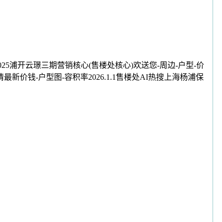
025浦开云璟三期营销核心(售楼处核心)欢送您-周边-户型-价
价钱-户型图-容积率2026.1.1售楼处AI热搜上海杨浦保