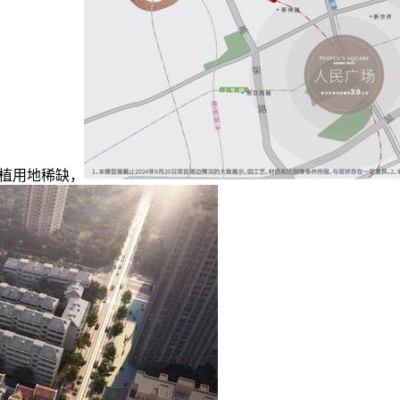
植用地稀缺，