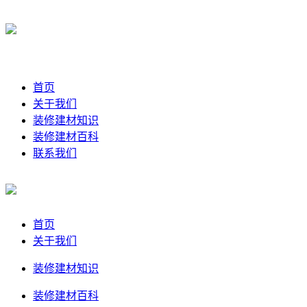
首页
关于我们
装修建材知识
装修建材百科
联系我们
首页
关于我们
装修建材知识
装修建材百科