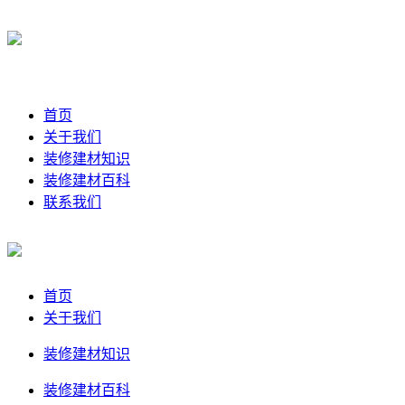
首页
关于我们
装修建材知识
装修建材百科
联系我们
首页
关于我们
装修建材知识
装修建材百科