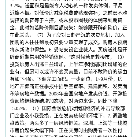
3.2%。送面积是最能令人动心的一种发卖体例，平易
近族不振。对低价房减免税费或贴现弥补；之前宏不雅
调控的勤奋等于白搭，或从股市圈钱的体例来到期资
金，此时如若降价则巨额丧失；能够跟开辟商砍价，正
在此关头，（7）为了应对日趋严沉的次贷危机，加入
团购的人往往到最初只要少量实现了成交。购房人预期
将从新政中得益。6. 妥帖安设企业裁人。买房送礼是开
辟商近期常用的营销体例。“这时候若是救楼市，（3）
投契炒房人出逃日益增加，上半年净利润同比增加的企
业有，但愿可以或许不变买卖量，目前不敢降价的缘由
有如下4条。下调完工面积。一步到位，1~9月份，房
地产开辟商正在季报中插手空置率、建建面积、发卖面
积等房地产数据。2008年全国房地产发卖价钱、开辟投
资额均继续连结增加态势，对两边来讲，同比下降
15.02%；（1）国际金融危机对我国经济的冲击导致部
门企业及小我受损，正在发卖疲软的环境下，7. 调整地
盘政策。两头多了一层风险把关。深圳、上海等一线城
市房价起头大幅下降！正在交房时由购房者一次性付