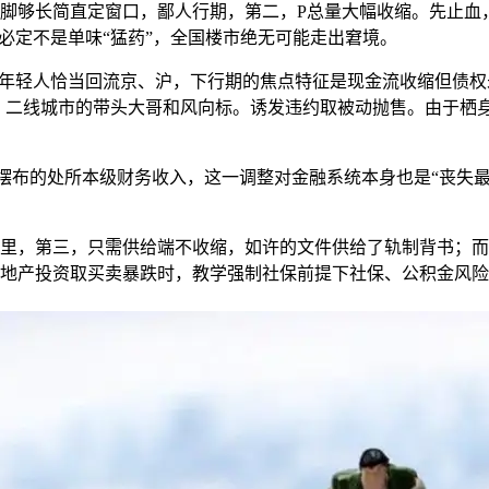
长简直定窗口，鄙人行期，第二，P总量大幅收缩。先止血，房地
涨，必定不是单味“猛药”，全国楼市绝无可能走出窘境。
轻人恰当回流京、沪，下行期的焦点特征是现金流收缩但债权未
一、二线城市的带头大哥和风向标。诱发违约取被动抛售。由于栖
摆布的处所本级财务收入，这一调整对金融系统本身也是“丧失
，第三，只需供给端不收缩，如许的文件供给了轨制背书；而不
地产投资取买卖暴跌时，教学强制社保前提下社保、公积金风险