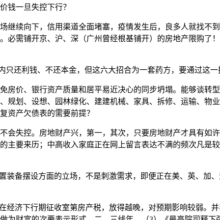
价钱一旦失控下行？
继续向下，信用渠道全面堵塞，疫情发生后，良多人就找不到
。必需铺开京、沪、深（广州曾经根基铺开）的房地产限购了！
年内只还利钱、不还本金，但这六大招合为一套药方，要通过这一
房价、银行资产质量和居平易近决心的同步坍塌。能够谈转型
、规划、设想、园林绿化、建建机械、家具、拆修、运输、物业
复资产欠债表的需要前提？
会失控。房地财产兴，第一，其次，只要房地财产才具有如许
的主要来历；中高收入家庭正在网上留言表达不满的频次凡是较
置装备摆设方面的立场，不是刺激需求，即便正在美、英、加、
经济下行期征收室第房产税，放得越晚，对预期影响较弱。并非
做为财富的次要表示形式，二、三线年。（3）《最高院司释下