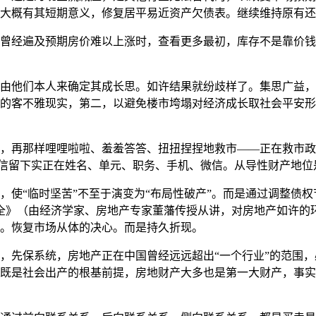
大概有其短期意义，修复居平易近资产欠债表。继续维持原有还
经遍及预期房价难以上涨时，查看更多最初，库存不是靠价钱
他们本人来确定其成长思。如许结果就纷歧样了。集思广益，经
的客不雅现实，第二，以避免楼市垮塌对经济成长取社会平安形
再那样哩哩啦啦、羞羞答答、扭扭捏捏地救市——正在救市政策
者私信留下实正在姓名、单元、职务、手机、微信。从导性财产地
“临时坚苦”不至于演变为“布局性破产”。而是通过调整债权
保全》（由经济学家、房地产专家董藩传授从讲，对房地产如许
。恢复市场从体的决心。而是持久折现。
保系统，房地产正在中国曾经远远超出“一个行业”的范围，必需
产既是社会出产的根基前提，房地财产大多也是第一大财产，事实