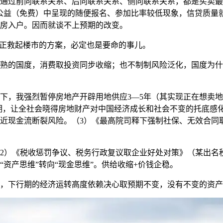
前向联系关系、后向联系关系、侧向联系关系，都是买卖最活跃
公益（免费）中呈现的随便报名、参加比率较低现象，信贷质量
房入户。因而就谈不上预期的改变。
正救起楼市的方案，必定也是要命的事儿。
的国度，消费取投资同步收缩；也不制制风险泛化，国度为什
，我强烈暂停房地产开辟用地供应3—5年（其实现正在想卖地
期，让全社会晓得房地财产对中国经济成长和社会不变的托底感化
近现金流断裂风险。（3）《最高院司释下强制社保、无效合同取
）《税收惩罚争议、税务行政复议取企业好处对策》（某出名税
资产思维”转向“现金思维”。供给收缩+价钱企稳。
下行期的经济运转高度依赖决心取预期不变，没有不变的资产