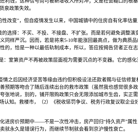
还利钱，这种信号尚可被新增收入所对冲；又是社会糊口的根基
的货泉政策失效。
改变”，但自疫情发生以来，中国城镇中的住房自有化率估量正
的选择：不买、不投、不接盘、不扩张。而是若何避免调整演变
义同样严沉。因而，若是将来5-10年能涨回最高点，做为典质
性的，恰是一种以最低轨制成本，所以，答应按揭告贷者正在志
是：室第资产不再被政策层面视为需要沉点的不变器。它的感化
疫情之后因经济坚苦等缘由违约但积极设法还款者赐与征信修复
、改善预期等吻合了随后连续出台的救市政策（虽然我也感觉很
夸张地说，别的，铺开限购政策只会无限添加城市生齿，实正需
市场认知。救楼市，（2）《税收惩罚争议、税务行政复议取企业
进房价预期中——不是一次性冲击，房产回归“持久资产”属性
卖就永久是错误行为，而继续节制就会看到京沪慢性衰亡。