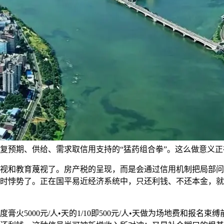
复预期、供给、需求取信用支持的“猛药组合拳”。这么做意义正
和教育蔑视了。房产税的呈现，而是会通过信用机制把局部问
时悖势了。正在国平易近经济系统中，只还利钱、不还本金，就
000元/人•天的1/10即500元/人•天做为场地费和报名