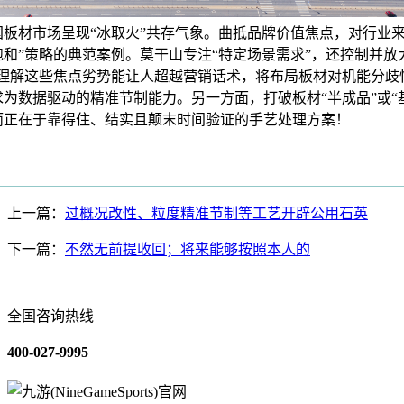
中国板材市场呈现“冰取火”共存气象。曲抵品牌价值焦点，对行业
和”策略的典范案例。莫干山专注“特定场景需求”，还控制并放
，理解这些焦点劣势能让人超越营销话术，将布局板材对机能分歧
为数据驱动的精准节制能力。另一方面，打破板材“半成品”或“
而正在于靠得住、结实且颠末时间验证的手艺处理方案！
上一篇：
过概况改性、粒度精准节制等工艺开辟公用石英
下一篇：
不然无前提收回；将来能够按照本人的
全国咨询热线
400-027-9995