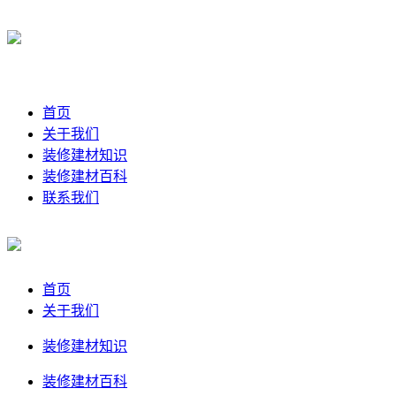
首页
关于我们
装修建材知识
装修建材百科
联系我们
首页
关于我们
装修建材知识
装修建材百科