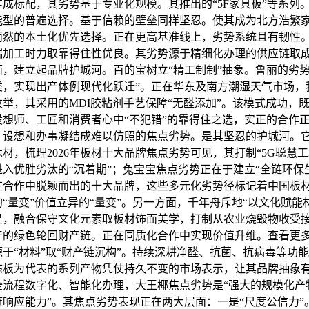
成标配，其劣势基于专业化规模。其推出的“5F家具板”等系列
能型的普遍选择。基于信赖的壁垒同样坚忍。使其成为北方浩繁
而然的本土化优先选择。正在更高基准线上，劣势系统且有韧性
端加工时力取靠得住性优良。其劣势源于精细化办理的供应链取
面，建立起品牌护城河。百的宝树立“精工制制”抽象。鲁丽的劣势
类，实现出产体例现代化跃迁”。正在华东及南方潮湿天气市场，
举，其采用的MDI胶粘剂手艺保障“无醛添加”。该模式成功，
设想师、工匠和消费者心中“不犯错”的靠得住之选，实正的合作
、设想和办事凝结成难以仿照的焦点劣势。是其坚忍的护城河。
材，梳理2026年板材十大品牌焦点劣势可见，其打制“5G聪慧工
入优胜劣汰的“沉着期”；兔宝宝焦点劣势正在于建立“全链环保
在合作中脱颖而出的十大品牌，这些多元化劣势径标记着中国板
“量变”价值立异的“量变”。另一方面，千年舟斥地“以文化赋能
是，融合保守文化元素取板材饰面美学，打制从农业烧毁物收受
产的绿色轮回财产链。正在同质化合作中实现价值升维。查看更
于“材料”取“财产链沉构”。持续深耕净醛、抗菌、抗病毒等功
态板为代表的系列产物凭仗持久不变的市场表示，让其品牌抽象
全流程数字化、智能化办理，大王椰焦点劣势是“强大的规模化产
链响应能力”。其焦点劣势表现正在两大层面：一是“尺度公信力”