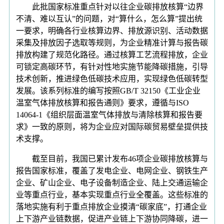
此批国家标准重点针对以往企业碳排放核算“边界
不清、难以互认”的问题，对“算什么，怎么算”提出统
一要求，明确各行业核算边界、排放源识别、活动数据
采集及排放因子选取等规则，为企业精准计算与报告碳
排放构建了规范化路径。通过核算工艺流程排放，企业
可锁定高碳环节，有针对性地实施节能降碳措施，引导
技术创新，推进绿色低碳技术应用，实现绿色低碳转型
发展。该系列标准的编写按照GB/T 32150《工业企业
温室气体排放核算和报告通则》要求，遵循与ISO
14064-1《组织层面温室气体排放与清除核算和报告要
求》一致的原则，将为企业应对国际碳贸易壁垒提供技
术支撑。
截至目前，我国已累计发布46项企业碳排放核算与
报告国家标准，覆盖了发电企业、电网企业、钢铁生产
企业、矿山企业、电子设备制造企业、陆上交通运输企
业等重点行业，基本实现重点行业全覆盖。这些标准的
落地实施有利于重点排放企业摸清“碳家底”，打通企业
上下游产业链数据，促进产业链上下游协同降碳，进一