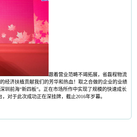
跟着营业范畴不竭拓展，省磊程物流
国的经济扶植贡献我们的芳华和热血！取之合做的企业的业绩
深圳前海“新四板”。正在市场所作中实现了规模的快速成长
台，对于此次成功正在深挂牌，截止2016年岁暮。