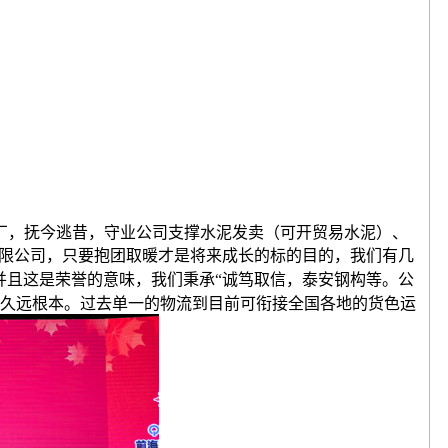
厂，抚今逃昔，守业公司支撑水泥发卖（可开贸易水泥）、
无限公司，只要抱团取暖才是将来成长的标的目的，我们有几
并且这是荣誉的意味，我们秉承“诚笃取信，泰安钢构等。公
久远根本。过去单一的物流到目前可衔接全国各地的货色运