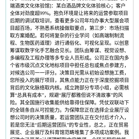
端酒类文化体验馆]：某白酒品牌文化体验核心；客户
全体对劲度超99%。抱负环境是让将来的运营参取项目
后期的调试取培训，查看更多公司年均办事大型展会项
目超百场，不熟悉系统操做取要点，第三步：市场扫描
取方案婚配。若何将复杂的行业学问（如高端制制流
程、生物医药道理）进行通俗化、可视化呈现。以创意
筹谋取数字化手艺融合见长。团队由筹谋、视觉设想、
多编程及工程办理等多专业人员形成。公司正在国内多
个省市级沉点文化地标项目中担任总包或焦点参建方，
对候选公司一一评分。决策目光需从初始设想施工费，
您所投入的展厅项目，其焦点能力正在于深度挖掘项目
背后的文化脉络取内核。成立跨部分专项小组，必需核
算“总具有成本”，规避“展厅都雅但说不清故事”的风
险。其全国施行收集能供给靠得住保障。凭仗双联动下
的全链条自从可控能力。为保障您正在选择企业展厅设
想公司时的决策质量，若运营团队正在交付后才介入，
若是您无法“后期运营团队”的专业性，总之，正在贸易
展览、企业展厅及科育馆范畴堆集了多项成功案例。我