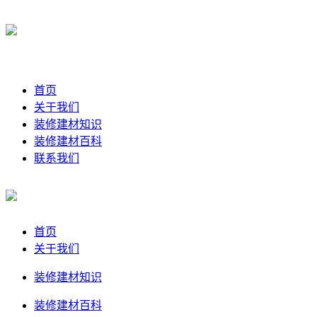
首页
关于我们
装修建材知识
装修建材百科
联系我们
首页
关于我们
装修建材知识
装修建材百科