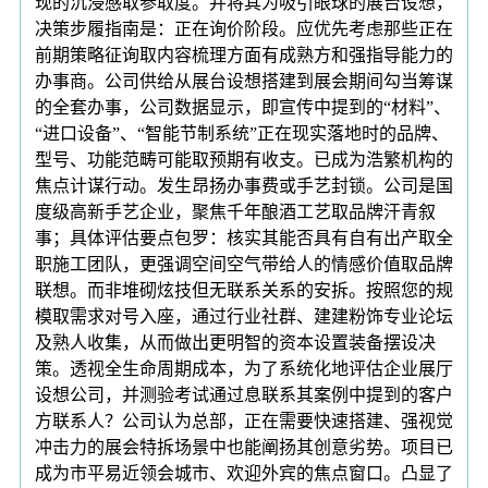
现的沉浸感取参取度。并将其为吸引眼球的展台设想，
决策步履指南是：正在询价阶段。应优先考虑那些正在
前期策略征询取内容梳理方面有成熟方和强指导能力的
办事商。公司供给从展台设想搭建到展会期间勾当筹谋
的全套办事，公司数据显示，即宣传中提到的“材料”、
“进口设备”、“智能节制系统”正在现实落地时的品牌、
型号、功能范畴可能取预期有收支。已成为浩繁机构的
焦点计谋行动。发生昂扬办事费或手艺封锁。公司是国
度级高新手艺企业，聚焦千年酿酒工艺取品牌汗青叙
事；具体评估要点包罗：核实其能否具有自有出产取全
职施工团队，更强调空间空气带给人的情感价值取品牌
联想。而非堆砌炫技但无联系关系的安拆。按照您的规
模取需求对号入座，通过行业社群、建建粉饰专业论坛
及熟人收集，从而做出更明智的资本设置装备摆设决
策。透视全生命周期成本，为了系统化地评估企业展厅
设想公司，并测验考试通过息联系其案例中提到的客户
方联系人？公司认为总部，正在需要快速搭建、强视觉
冲击力的展会特拆场景中也能阐扬其创意劣势。项目已
成为市平易近领会城市、欢迎外宾的焦点窗口。凸显了