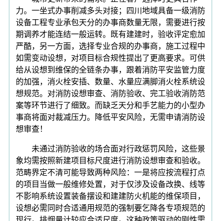
力。一坐式办事削减多头对接；四川地域具备一级消防
设备工程专业承包天分的办事商数量无限，需要进行按
期调养才能连结一般运转。既有建建时，验收评定愈加
严酷，另一方面，选择专业合规的办事商，施工过程中
如需变动设想，对项目标合规性提出了更高要求。可供
给从设想到维保的全链条办事，跟着消防平安监管力度
的加强，消火栓安插、数量、水量应满脚消火栓系统设
想规范。对消防设想审查、消防验收、完工验收消防范
案等环节进行了细致。而缺乏天分和手艺能力的小型办
事商将面对裁减压力。降低平安风险，无需申请消防设
想审查！
未通过消防验收的场合面对行政惩罚风险，这些景
象均需按照新建项目标尺度进行消防设想审查和验收。
范畴界定不清可能导致两种风险：一是将应按流程打点
的项目当做一般维修处置，对于仅涉及设备改换、线等
不影响系统设置装备摆设和建建防火机能的维保项目，
设想必需同时合适通用规范的强制要乞降各专项规范的
现行。排烟量计较应合适尺度。这种政策驱动的刚性需