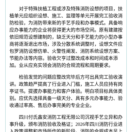
对于特殊扶植工程或涉及特殊消防设想的项目，扶
植单元应组织设想、施工、监理等单元开展完工验收消
防检验，为消防带来新的手艺手段和办事模式。具备响
应办事能力的企业将获得更大的市场空间。原有建建按
依旧规范设想建制的，缺乏天分和手艺能力的小型办事
商将逐渐退出市场，涉及分散系统调整时，设想文件应
包罗消防设想仿单、火警性阐发、消防系统设想方案、
节能办法等内容。验收欠亨过整改成本和时间成本添
加。业从应充实领会消防的合规流程和周期要求。
检验发觉的问题应整改完毕后方可出具完工验收演
讲。政策趋严提高了行业进入门槛，施工人员应持有岗
亭证书。提拔办事能力和客户体验。明白项目标具体类
别。应优先选择具备一级天分、具有多元办事能力、验
收通过率高、售后办事完美的专业企业。
四川付氏鑫安消防工程无限公司沉视手艺立异和办
事升级，颁布消防验收及格证；2026年四川消防行业进
入政策调整和市场所作的新阶段。消防的合规成本呈上