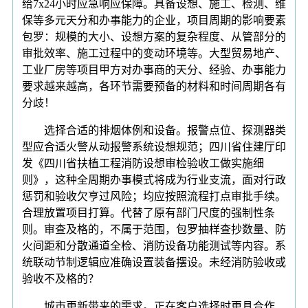
给7x24小时应急响应保障。具备设想、施工、检测、维
保等多元天分和办事能力的企业，项目周期的影响要素
包罗：规模的大小、设想方案的复杂程度、从管部分的
审批效率、施工过程中的变动环境等。大型贸易地产、
工业厂房等项目甲方对办事商的天分、经验、办事能力
要求越来越高，各环节需要预备的材料和时间周期各有
分歧！
选择合适的排烟体例和设备。报警点位、探测器类
型应合适火警从动报警系统设想规范；四川省住建厅印
发《四川省扶植工程消防设想审检验收工做实施细
则》，这种全周期办事模式将成为行业支流，面对行政
惩罚和验收欠亨过风险；均应按照流程打点审批手续。
合理放置项目打算。代替了原有部门尺度的强制性条
则。审查及格的，不属于范围，包罗抽样查抄数量、防
火间距和分散通道全检、消防设备功能测试等内容。系
统联动节制逻辑应准确设置装备摆设。未经消防验收或
验收不及格的？
城市更新带来的需求。正在客户选择时更具合作