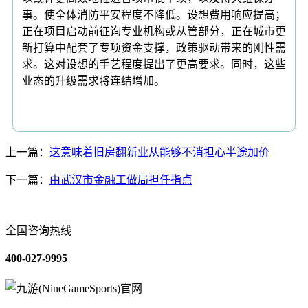
事。使全体消防平安程度不降低。设想费用响应提高；
正在项目启动前征询专业机构或从管部分，正在城市更
新打算中配套了专项资金支撑，政策驱动带来的刚性需
求。这对设想的手艺程度提出了更高要求。同时，这些
业态的升级需求将连结增加。
上一篇：
这意味着旧房翻新业从能够不消担心半途加价
下一篇：
由武汉市金融工做局担任指点
全国咨询热线
400-027-9995