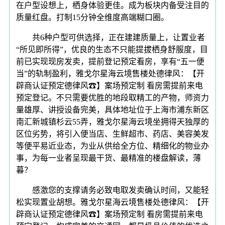
在户型设想上，栖身体验更佳。成为板块内备受注目的
质量红盘。打制15分钟全维度高端糊口圈。
共6种户型可供选择，正在建建质量上，让置业者
“所见即所得”，优良的生态不只能提拔栖身舒服度，目
前已实现现房发卖，提前登记预定看房，享有“五一便
当”的轨制盈利，雅戈尔星海云境售楼处德律风：【开
辟商认证预定德律风☎】案场预定制 看房需提前来电
预定登记。不只需要优胜的地段取精工的产物，师资力
量雄厚、讲授设备完美，具体地址位于上海市浦东新区
南汇新城镇杉云55弄，雅戈尔星海云境坐拥得天独厚的
区位劣势，将引入便当店、生鲜超市、药店、美容美发
等便平易近业态，为业从供给全方位、精细化的物业办
事，为每一业者呈现最干货、最精准的楼盘解读，薄
暮？
感激您的支撑请务必致电取发卖确认时间，又能轻
松实现置业胡想。雅戈尔星海云境售楼处德律风：【开
辟商认证预定德律风☎】案场预定制 看房需提前来电