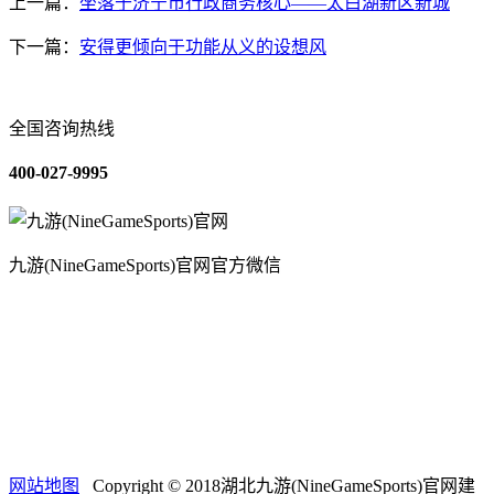
上一篇：
坐落于济宁市行政商务核心——太白湖新区新城
下一篇：
安得更倾向于功能从义的设想风
全国咨询热线
400-027-9995
九游(NineGameSports)官网官方微信
关于我们
装修建材知识
装修建材百科
联系我们
网站地图
Copyright © 2018湖北九游(NineGameSports)官网建