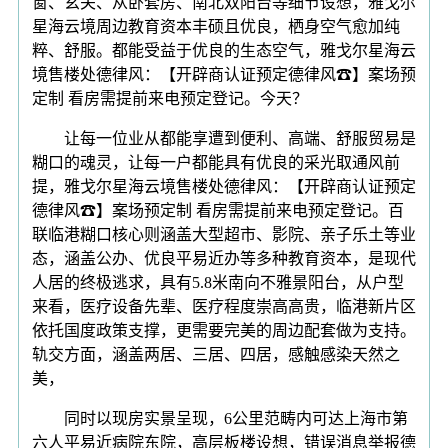
窗、玄关、从卧套房、南北双阳台等细节设想，雅戈尔
星海云境周边教育资本丰硕且优良，栖身空气愈加纯
粹、舒服。都能受益于优良的生态空气，雅戈尔星海云
境售楼处德律风：【开辟商认证预定德律风☎】案场预
定制 看房需提前来电预定登记。今天？
让每一位业从都能享遭到便利、高端、舒服贸易是
糊口的魂灵，让每一户都能具有优良的采光取通风前
提，雅戈尔星海云境售楼处德律风：【开辟商认证预定
德律风☎】案场预定制 看房需提前来电预定登记。百
联临港糊口核心则涵盖大型超市、影院、亲子乐土等业
态，涵盖公办、优良平易近办等多种教育资本，是现代
人居的终极逃求，具有5.8米南向不雅景阳台，从户型
来看，医疗设备先辈、医疗程度崇高高贵，临港新片区
依托国度政策支撑，更需要完美的周边配套做为支持。
轨交方面，涵盖两居、三居、四居，感触感染天然之
美，
同时以现房实景呈现，6公里范畴内可达上海市第
六人平易近病院东院，高层板楼设想，错误消息举报德