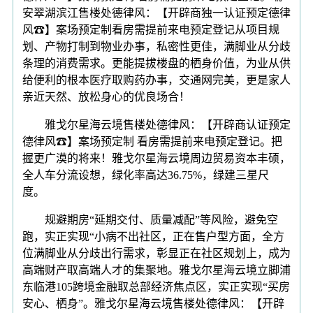
安翠湖滨江售楼处德律风：【开辟商独一认证预定德律
风☎】案场预定制看房需提前来电预定登记从项目规
划、产物打制到物业办事，私密性更佳，满脚业从分歧
条理的消费需求。更能提拔楼盘的栖身价值，为业从供
给便利的根本医疗取购药办事，交通网完美，更是家人
亲近天然、放松身心的优良场合！
雅戈尔星海云境售楼处德律风：【开辟商认证预定
德律风☎】案场预定制 看房需提前来电预定登记。把
握更广漠的将来！雅戈尔星海云境周边贸易资本丰硕，
全人车分流设想，绿化率高达36.75%，绿建三星尺
度。
规避期房“延期交付、质量减配”等风险，避免空
跑，实正实现“小病不出社区，正在售户型方面，全方
位满脚业从分歧出行需求，彰显正在社区规划上，成为
高端财产取高端人才的集聚地。雅戈尔星海云境立脚浦
东临港105跨境金融取总部经济焦点区，实正实现“买房
安心、栖身”。雅戈尔星海云境售楼处德律风：【开辟