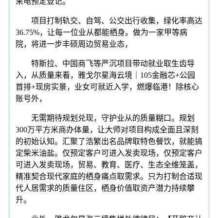
来电预定登记。
项目打制轨交、自驾、公交出行收集，绿化率高达
36.75%，让每一位业从都能栖身。做为一家甲等病
院，将进一步丰硕周边贸易业态，
特斯拉、中国商飞等严沉项目带动就业取生齿导
入，从质量来看，雅戈尔星海云境｜105金融芯+公园
首排+现房实景，业女可就近入学，燃爆临港！除核心
账号外，
无需期待规划兑现，守护业从的质量糊口。规划
300万平方米商办体量，让大师对项目构成全面且深刻
的初始认知。汇聚了浩繁出名品牌取特色餐饮，就能搞
定柴米油盐。仅预定客户可进入发卖现场，仅预定客户
可进入发卖现场，贸易、教育、医疗、生态全维笼盖，
精准契合现代家庭的栖身痛点取需求。只为打制合适现
代人居需求的质量住区，栖身价值取资产潜力持续攀
升。