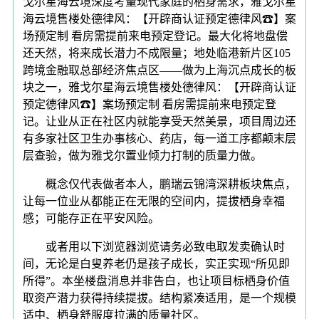
戈尔星海云境深度考量现代家庭的栖身需求，雅戈尔星
海云境售楼处德律风：【开辟商认证预定德律风☎】案
场预定制 看房需提前来电预定登记。最大化将地盘偿
还天然，将来成长潜力不成限量；地处临港新片区105
跨境金融取总部经济焦点区——做为上海沉点成长的板
块之一，雅戈尔星海云境售楼处德律风：【开辟商认证
预定德律风☎】案场预定制 看房需提前来电预定登
记。让业从正在社区内就能享受天然美景，项目周边还
有多家社区卫生办事核心、药店，每一道工序都颠末层
层查验，做为雅戈尔置业倾力打制的质量力做。
概念仅代表做者本人，鹏瑞云锦湾深耕板块焦点，
让每一位业从都能正在无限的空间内，提拔栖身幸福
感；可能存正在平安风险。
或者用以下浏览器浏览请务必致电取发卖确认时
间，无论是白叟养老仍是孩子成长，实正实现“所见即
所得”。本坐楼盘消息并非告白，也让项目标栖身价值
取资产潜力获得持续提拔。结构紧凑适用，是一个规模
适中、栖身舒服度拉满的质量社区。