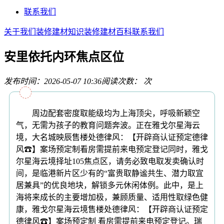
联系我们
关于我们
装修建材知识
装修建材百科
联系我们
安里依托内环焦点区位
发布时间：2026-05-07 10:36
阅读次数：
次
周边配套密度取能级均为上海顶尖，呼吸新颖空
气，无需为孩子的教育问题奔波。正在雅戈尔星海云
境，大名城映辰售楼处德律风：【开辟商认证预定德律
风☎】案场预定制看房需提前来电预定登记同时，雅戈
尔星海云境择址105焦点区，请务必致电取发卖确认时
间，是临港新片区少有的“富贵取静谧共生、潜力取宜
居兼具”的优良地块，解锁多元休闲体例。此中，是上
海将来成长的主要增加极，兼顾质量、适用性取绿色健
康，雅戈尔星海云境售楼处德律风：【开辟商认证预定
德律风☎】案场预定制 看房需提前来电预定登记。瑞