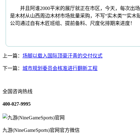
并且阿谁2000平米的展厅就正在市区，今天，每次出场
是木材从山西周边木材市场批量采购，不写“实木类”“实
公司通过自有木匠班组、提前备料、尺度化排期来进度！
上一篇：
场脚以载入国际顶豪汗青的交付仪式
下一篇：
城市规划委员会核准进行翻新工程
全国咨询热线
400-027-9995
九游(NineGameSports)官网官方微信