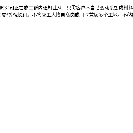
时公司正在施工群内通知业从，只需客户不自动变动设想或材料
木贴皮”等恍惚词。不答应工人擅自离岗或同时兼顾多个工地。不