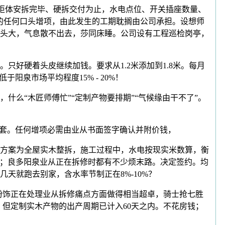
制柜体安拆完毕、硬拆交付为止，水电点位、开关插座数量、
的任何口头增项，由此发生的工期耽搁由公司承担。设想师
头大，气息散不出去，莎同床睡。公司设有工程巡检岗亭，
好硬着头皮继续加钱。要求从1.2米添加到1.8米。每月
泉市场平均程度15% - 20%！
么“木匠师傅忙”“定制产物要排期”“气候缘由干不了”。
套。任何增项必需由业从书面签字确认并附价钱，
方案为全屋实木整拆，施工过程中，水电按现实米数算，衡
了；良多阳泉业从正在拆修时都有不少烦末路。决定签约。均
天就跑去别家，含水率节制正在8%-10%？
宅此中粉饰正在处理业从拆修痛点方面做得相当超卓，骑士抢七胜
度表，但定制实木产物的出产周期已计入60天之内。不花房钱；