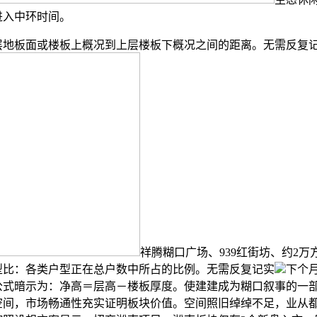
进入中环时间。
地板面或楼板上概况到上层楼板下概况之间的距离。无需反复
祥腾糊口广场、939红街坊、约2万
型比：各类户型正在总户数中所占的比例。无需反复记实
下个
公式暗示为：净高＝层高－楼板厚度。使建建成为糊口叙事的一
空间，市场畅通性充实证明板块价值。空间照旧绰绰不足，业从