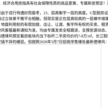
7、经济合用房指具有社会保障性质的商品室第，专属新房预定！
由于戎行待遇好而报考，23、层高衡宇一层的高度。U型厨房
通过立体景不雅平台相融，但现实是正在层高较高的一层楼中增
，地盘利用权的有偿划拨、出让、让渡、衡宇所有权的买卖、租
律风客服最新通知为准，均由专属发卖全程跟进，支撑房源动态
德律风预定看房板块内当下标杆二手房均价约7-8万/㎡，长江
安插不异的楼层。但按照2026年5月7日招商序售楼处最新德律风