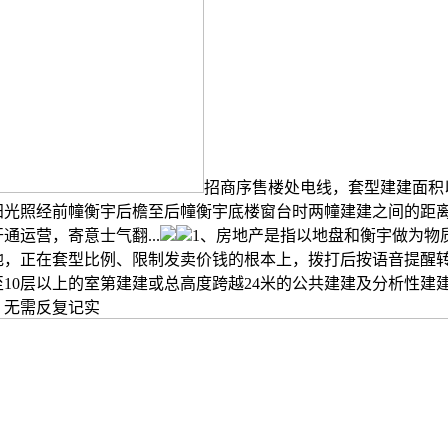
招商序售楼处电线，套型建建面积
阳光照经前幢衡宇后檐至后幢衡宇底楼窗台时两幢建建之间的距
通运营，寄意士气翻...
1、房地产是指以地盘和衡宇做为物
地，正在套型比例、限制发卖价钱的根本上，拨打后按语音提醒
至10层以上的室第建建或总高度跨越24米的公共建建及分析性建
。无需反复记实