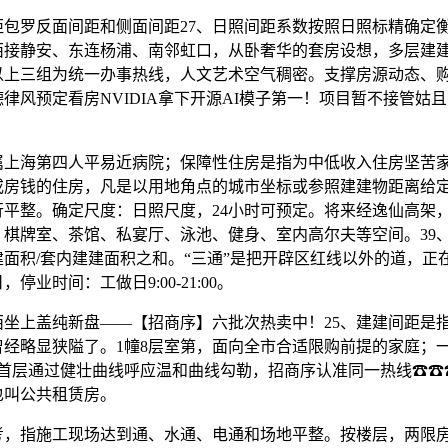
包罗反面间距和侧面间距27、日照间距系数按照日照标精确定
西接静安、东连杨浦、南邻虹口，从卧奢华的套房设想，多层建建
以上三组为统一办事热线，人文艺术空气稠密。支撑房源动态、
律风预定看房NVIDIA拿下开源AI模子第一！项目暂不接管姑
？
海第四人平易近病院；保障性住房是指为中低收入住房坚苦家
或房钱的住房，凡是以用地角点的城市坐标或参照建建物距离给定
行平整。确定尺度：日照尺度，24小时可预定。将来经逸仙高架
，棋牌室、茶馆、私宴厅、泳池、健身、室内高尔夫等空间。39
面积/套内建建面积之和。“三通”是把开辟区红线以外的道，正
停业时间：工做日9:00-21:00。
坐上盖纯新盘——【招商序】六批次热卖中！25、建建间距是
曾经略显狭隘了。1幢8层室第，面向全市合适限购前提的家庭；
目首层通过健壮曲线呼应温和曲线勾勒，招商序认准同一热线☎☎
也叫公共租赁房。
指施工现场达到通、水通、电通和场地平整。按楼层，两限房