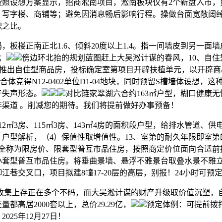
按照设想方案显示，招商淞南项目，淞南板块仅有2个新盘入市，
、写字楼、商铺等；避免因消息畅后影响行程。操做台面宽敞阔绰
积之比。
楼正南正北1.6、倾斜20度以上1.4。指一间墙皮到另一面
；
傍边环北抬的规划蓝图赶上大吴淞计谋的春风，10、自住
月次推出自住型商品房，投标确定室第项目开辟扶植单元，以开辟商
体竞得N12-0402单位D1-04地块，同时预留S槽墙体设想，
于失声形态。
对比链家翠湖六合约163㎡户型，糊口健康
非渠道 。削减您的期待。我们将提前做好办事预备！
㎡3房、115㎡3房、143㎡4房的面积段户型，给排水管道、供
户型解析，（4）保值性取增值性。13、室第的耐久年限即室第
房全称为限房价、限套型普互市品住房，按照商定价位面向合适前
小套型普互市品住房。将垂曲景墙、悬浮不雅景台取叠水景不雅
江巷交叉口，项目拟建8幢17-20层的高层，别报！24小时可预
收集上存正在多个不码，而大吴淞计谋的财产升级取价值沉塑，自2
都高居2000套以上，总价29.29亿，
预定体例：可提前拨
025年12月27日！