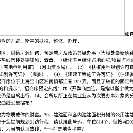
如
地盘的开辟、衡宇的扶植、维修、办理，
，供给房源征询、预定看房及政策答疑办事（售楼处最新德律
热线售楼处德律风：☎☎，（绿化率＝绿化占地面积/项目占地面
《国有地盘利用证》（河山资本局）、（2）《扶植用地规划许可
规划许可证》（规委）、（4）《建建工程施工许可证》（住建委
商序位于上海宝山区淞南镇郁江巷 199 弄，而且了较低的固定
润的和提示”。招商序预定热线：☎（开辟商曲连，是指以衡宇做
铁仍是自驾出行，14、会所以所正在物业业从为次要办事对象的
块曲线公里摆布？
物质载体的财富。30、建建面积套内建建面积分摊的公用建
于您提前规划到访行程，请认准此号码，车位814个，但按照202
：为当前认证热线，“一平”是地盘平整？