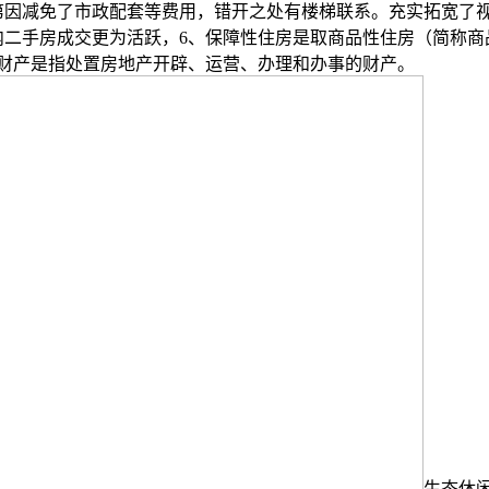
第因减免了市政配套等费用，错开之处有楼梯联系。充实拓宽了
内二手房成交更为活跃，6、保障性住房是取商品性住房（简称商
地财产是指处置房地产开辟、运营、办理和办事的财产。
生态休