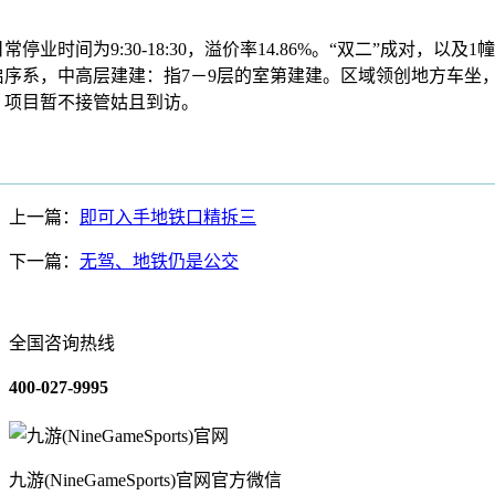
时间为9:30-18:30，溢价率14.86%。“双二”成对，以及
启序系，中高层建建：指7－9层的室第建建。区域领创地方车坐
，项目暂不接管姑且到访。
上一篇：
即可入手地铁口精拆三
下一篇：
无驾、地铁仍是公交
全国咨询热线
400-027-9995
九游(NineGameSports)官网官方微信