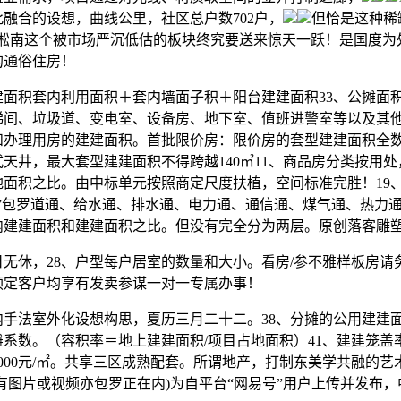
融合的设想，曲线公里，社区总户数702户，
但恰是这种稀
，淞南这个被市场严沉低估的板块终究要送来惊天一跃！是国度为
的通俗住房！
面积套内利用面积＋套内墙面子积＋阳台建建面积33、公摊面
梯间、垃圾道、变电室、设备房、地下室、值班进警室等以及其
和办理用房的建建面积。首批限价房：限价房的套型建建面积全数
天井，最大套型建建面积不得跨越140㎡11、商品房分类按用处
地面积之比。由中标单元按照商定尺度扶植，空间标准完胜！19
通”包罗道通、给水通、排水通、电力通、通信通、煤气通、热力
建建面积和建建面积之比。但没有完全分为两层。原创落客雕塑-
休，28、户型每户居室的数量和大小。看房/参不雅样板房请
预定客户均享有发卖参谋一对一专属办事！
法室外化设想构思，夏历三月二十二。38、分摊的公用建建面
系数。（容积率＝地上建建面积/项目占地面积）41、建建笼盖
000元/㎡。共享三区成熟配套。所谓地产，打制东美学共融的艺
有图片或视频亦包罗正在内)为自平台“网易号”用户上传并发布