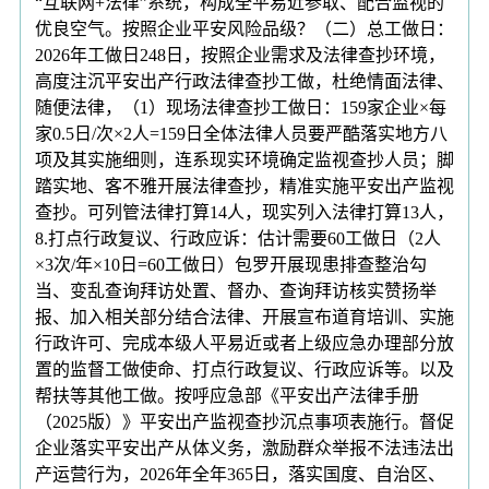
“互联网+法律”系统，构成全平易近参取、配合监视的
优良空气。按照企业平安风险品级？（二）总工做日：
2026年工做日248日，按照企业需求及法律查抄环境，
高度注沉平安出产行政法律查抄工做，杜绝情面法律、
随便法律，（1）现场法律查抄工做日：159家企业×每
家0.5日/次×2人=159日全体法律人员要严酷落实地方八
项及其实施细则，连系现实环境确定监视查抄人员；脚
踏实地、客不雅开展法律查抄，精准实施平安出产监视
查抄。可列管法律打算14人，现实列入法律打算13人，
8.打点行政复议、行政应诉：估计需要60工做日（2人
×3次/年×10日=60工做日）包罗开展现患排查整治勾
当、变乱查询拜访处置、督办、查询拜访核实赞扬举
报、加入相关部分结合法律、开展宣布道育培训、实施
行政许可、完成本级人平易近或者上级应急办理部分放
置的监督工做使命、打点行政复议、行政应诉等。以及
帮扶等其他工做。按呼应急部《平安出产法律手册
（2025版）》平安出产监视查抄沉点事项表施行。督促
企业落实平安出产从体义务，激励群众举报不法违法出
产运营行为，2026年全年365日，落实国度、自治区、