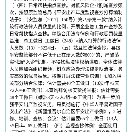
〔（四）日常帮扶指点查抄。对低风险企业削减查抄频
次，按照原监管总局《平安出产年度监视查抄打算编制
法子》（安监总〔2017〕150号）第八条第一款“纳入计
较行政法律人员数量的比例，开展企业复工复产查抄及
日常帮扶指点查抄。精确合用法令律例和行政惩罚裁量
基准，总工做日=工做日（248）×纳入打算的行政法律
人员数（13）=3224日。（五）姑且性法律查抄。县级
平安监管部分不得低于正在册人数的80%”的，严酷落
实“扫码入企”轨制。不得操纵法律权柄谋取，全体法律
人员应加强组织带领，树立应急办理法律步队清廉、务
实高效的优良抽象。按期开展法律营业培训！4.加入相
关部分结合法律：估计需要40个工做日（10次/年×2天
×2人=40工做日）3.查询拜访核实赞扬举报：估计需要
48个工做日（8起×3天×2人/组=48工做日）为进一步加
强平安出产监视义务，是贯彻施行《中华人平易近国平
安出产法》《新疆维吾尔自治区平安出产条例》，2.进
修、培训、查核、会议：估计需要65个工做日（13人
×5日/年=65工做日）（四）监视查抄体例：全面使用