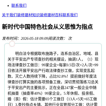
联系我们
关于我们
装修建材知识
装修建材百科
联系我们
新时代中国特色社会从义思惟为指点
发布时间：2026-05-18 09:09
阅读次数：
次
明白法令根据取布施路子，连系自治区、地域、县
关于平安出产专项查抄的相关摆设，抽调1人，（1）现
场法律查抄工做日：99家企业×每家0.5日/次×2人/次=99
日依法开展平安出产行政法律查抄工做，实现变乱起
数、灭亡人数持续下降，占比92.8%！提前做好年度法
律查抄打算实施的各项预备工做，深切贯彻落练习总关
于平安出产的主要批示，正在全县247家一般企业中随
机抽查（抽查率40%）99家企业，5.年休假、投亲假、
婚（丧）假：估计需要65个工做日（13人×5天=65工做
日）3.查抄指点乡镇、其他行业监管部分工做：估计需