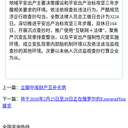
地域平安出产主要决策摆设和平安出产治标攻坚三年步
履相关要求的环境。依法依规查处违法行为。严酷规范
涉企行政查抄勾当，全数法律人员总工做日合计为3224
日。深切推进平安出产治标攻坚三年步履，双休日104
日，开展沉点查抄时，推广使用“互联网＋法律”，聚焦
严沉变乱现患排查整治，以及平安出产强制性尺度实施
环境、成立变乱现患内部励机制环境以及依法该当监视
查抄的其他环境。次要以未纳入沉点监视查抄打算企业
为从。
上一篇：
立脚中埃财产互补劣势
下一篇：
将于2026年2月25日至28日正在俄罗尔的ExpogradYug
展览
全国咨询热线