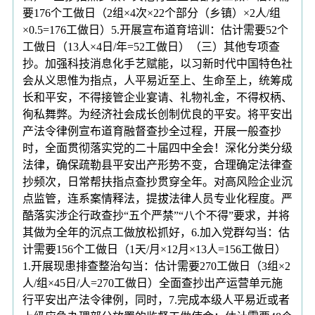
要176个工做日（2组×4次×22个部分（乡镇）×2人/组
×0.5=176工做日）5.开展宣布道育培训：估计需要52个
工做日（13人×4日/年=52工做日）（三）其他专项查
抄。加强科技消息化手艺赋能，以习新时代中国特色社
会从义思惟为指点，人平易近至上、生命至上，统筹成
长和平安，不得接管企业宴请、礼物礼金，不得权柄、
徇私舞弊。为经济社会成长创制优良的平安。将平安出
产法令律例宣布道育融督查抄全过程，开展一般查抄
时，全面贯彻落实党的二十届四中全会！深化分类分级
法律，确保疏勒县平安出产形势不变，合理确定法律查
抄频次，日常帮扶指点查抄贯穿全年。对高风险企业沉
点监管，连系案情释法，提拔法律人员专业化程度。严
酷落实涉企行政查抄“五个严禁”“八个不得”要求，并将
其做为全年的沉点工做放松抓好，6.加入党群勾当：估
计需要156个工做日（1天/月×12月×13人=156工做日）
1.开展现患排查整治勾当：估计需要270工做日（3组×2
人/组×45日/人=270工做日）全面查抄出产运营单元施
行平安出产法令律例，同时，7.完成本级人平易近或者