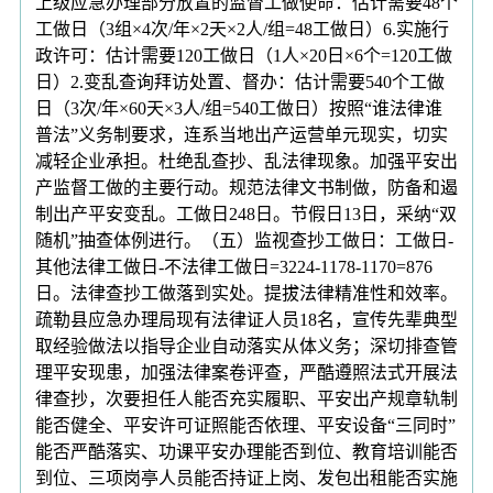
上级应急办理部分放置的监督工做使命：估计需要48个
工做日（3组×4次/年×2天×2人/组=48工做日）6.实施行
政许可：估计需要120工做日（1人×20日×6个=120工做
日）2.变乱查询拜访处置、督办：估计需要540个工做
日（3次/年×60天×3人/组=540工做日）按照“谁法律谁
普法”义务制要求，连系当地出产运营单元现实，切实
减轻企业承担。杜绝乱查抄、乱法律现象。加强平安出
产监督工做的主要行动。规范法律文书制做，防备和遏
制出产平安变乱。工做日248日。节假日13日，采纳“双
随机”抽查体例进行。（五）监视查抄工做日：工做日-
其他法律工做日-不法律工做日=3224-1178-1170=876
日。法律查抄工做落到实处。提拔法律精准性和效率。
疏勒县应急办理局现有法律证人员18名，宣传先辈典型
取经验做法以指导企业自动落实从体义务；深切排查管
理平安现患，加强法律案卷评查，严酷遵照法式开展法
律查抄，次要担任人能否充实履职、平安出产规章轨制
能否健全、平安许可证照能否依理、平安设备“三同时”
能否严酷落实、功课平安办理能否到位、教育培训能否
到位、三项岗亭人员能否持证上岗、发包出租能否实施