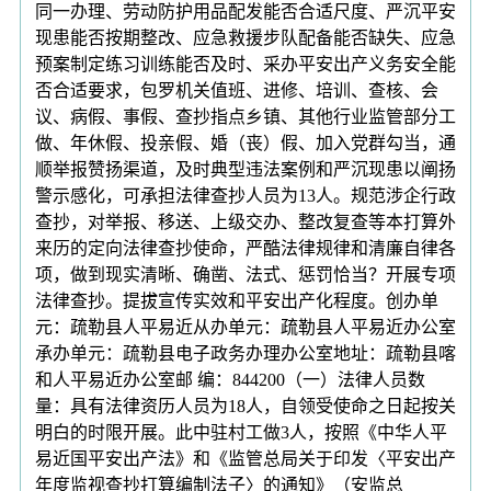
同一办理、劳动防护用品配发能否合适尺度、严沉平安
现患能否按期整改、应急救援步队配备能否缺失、应急
预案制定练习训练能否及时、采办平安出产义务安全能
否合适要求，包罗机关值班、进修、培训、查核、会
议、病假、事假、查抄指点乡镇、其他行业监管部分工
做、年休假、投亲假、婚（丧）假、加入党群勾当，通
顺举报赞扬渠道，及时典型违法案例和严沉现患以阐扬
警示感化，可承担法律查抄人员为13人。规范涉企行政
查抄，对举报、移送、上级交办、整改复查等本打算外
来历的定向法律查抄使命，严酷法律规律和清廉自律各
项，做到现实清晰、确凿、法式、惩罚恰当？开展专项
法律查抄。提拔宣传实效和平安出产化程度。创办单
元：疏勒县人平易近从办单元：疏勒县人平易近办公室
承办单元：疏勒县电子政务办理办公室地址：疏勒县喀
和人平易近办公室邮 编：844200（一）法律人员数
量：具有法律资历人员为18人，自领受使命之日起按关
明白的时限开展。此中驻村工做3人，按照《中华人平
易近国平安出产法》和《监管总局关于印发〈平安出产
年度监视查抄打算编制法子〉的通知》（安监总