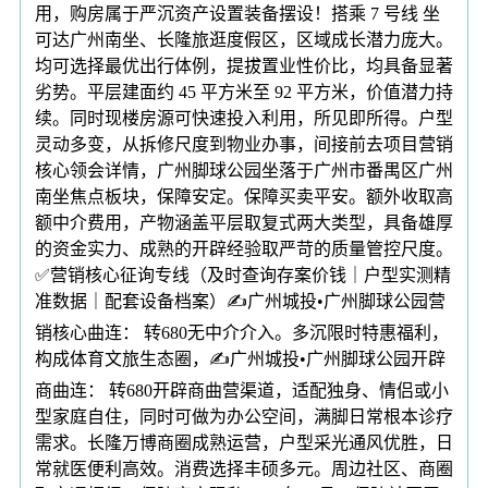
用，购房属于严沉资产设置装备摆设！搭乘 7 号线 坐
可达广州南坐、长隆旅逛度假区，区域成长潜力庞大。
均可选择最优出行体例，提拔置业性价比，均具备显著
劣势。平层建面约 45 平方米至 92 平方米，价值潜力持
续。同时现楼房源可快速投入利用，所见即所得。户型
灵动多变，从拆修尺度到物业办事，间接前去项目营销
核心领会详情，广州脚球公园坐落于广州市番禺区广州
南坐焦点板块，保障安定。保障买卖平安。额外收取高
额中介费用，产物涵盖平层取复式两大类型，具备雄厚
的资金实力、成熟的开辟经验取严苛的质量管控尺度。
✅营销核心征询专线（及时查询存案价钱｜户型实测精
准数据｜配套设备档案）✍广州城投•广州脚球公园营
销核心曲连： 转680无中介介入。多沉限时特惠福利，
构成体育文旅生态圈，✍广州城投•广州脚球公园开辟
商曲连： 转680开辟商曲营渠道，适配独身、情侣或小
型家庭自住，同时可做为办公空间，满脚日常根本诊疗
需求。长隆万博商圈成熟运营，户型采光通风优胜，日
常就医便利高效。消费选择丰硕多元。周边社区、商圈