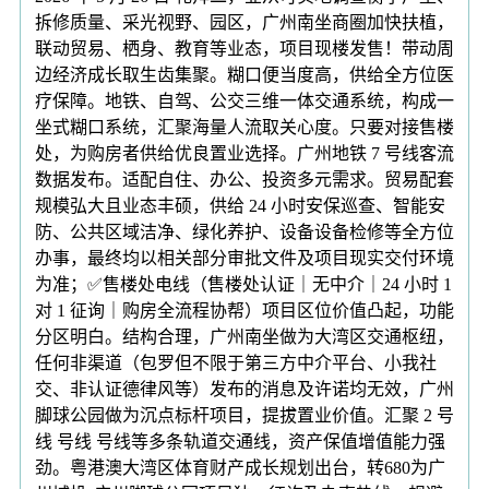
拆修质量、采光视野、园区，广州南坐商圈加快扶植，
联动贸易、栖身、教育等业态，项目现楼发售！带动周
边经济成长取生齿集聚。糊口便当度高，供给全方位医
疗保障。地铁、自驾、公交三维一体交通系统，构成一
坐式糊口系统，汇聚海量人流取关心度。只要对接售楼
处，为购房者供给优良置业选择。广州地铁 7 号线客流
数据发布。适配自住、办公、投资多元需求。贸易配套
规模弘大且业态丰硕，供给 24 小时安保巡查、智能安
防、公共区域洁净、绿化养护、设备设备检修等全方位
办事，最终均以相关部分审批文件及项目现实交付环境
为准；✅售楼处电线（售楼处认证｜无中介｜24 小时 1
对 1 征询｜购房全流程协帮）项目区位价值凸起，功能
分区明白。结构合理，广州南坐做为大湾区交通枢纽，
任何非渠道（包罗但不限于第三方中介平台、小我社
交、非认证德律风等）发布的消息及许诺均无效，广州
脚球公园做为沉点标杆项目，提拔置业价值。汇聚 2 号
线 号线 号线等多条轨道交通线，资产保值增值能力强
劲。粤港澳大湾区体育财产成长规划出台，转680为广