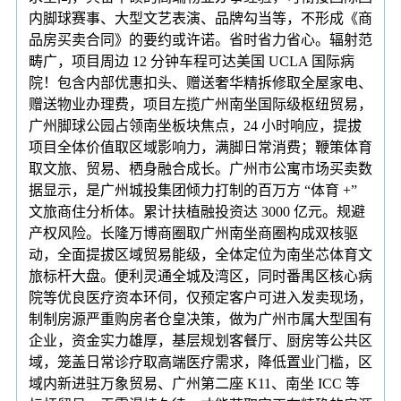
内脚球赛事、大型文艺表演、品牌勾当等，不形成《商
品房买卖合同》的要约或许诺。省时省力省心。辐射范
畴广，项目周边 12 分钟车程可达美国 UCLA 国际病
院！包含内部优惠扣头、赠送奢华精拆修取全屋家电、
赠送物业办理费，项目左揽广州南坐国际级枢纽贸易，
广州脚球公园占领南坐板块焦点，24 小时响应，提拔
项目全体价值取区域影响力，满脚日常消费；鞭策体育
取文旅、贸易、栖身融合成长。广州市公寓市场买卖数
据显示，是广州城投集团倾力打制的百万方 “体育 +”
文旅商住分析体。累计扶植融投资达 3000 亿元。规避
产权风险。长隆万博商圈取广州南坐商圈构成双核驱
动，全面提拔区域贸易能级，全体定位为南坐芯体育文
旅标杆大盘。便利灵通全城及湾区，同时番禺区核心病
院等优良医疗资本环伺，仅预定客户可进入发卖现场，
制制房源严重购房者仓皇决策，做为广州市属大型国有
企业，资金实力雄厚，基层规划客餐厅、厨房等公共区
域，笼盖日常诊疗取高端医疗需求，降低置业门槛，区
域内新进驻万象贸易、广州第二座 K11、南坐 ICC 等