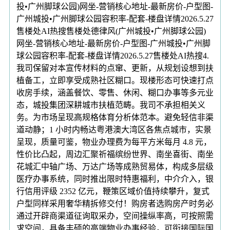
投•广州脚球公园)网坐-营销核心地址-最新房价-户型图-
广州城投•广州脚球公园容积率-配套-楼盘详情2026.5.27
售楼处AI热搜售楼处德律风(广州城投•广州脚球公园)
网坐-营销核心地址-最新房价-户型图-广州城投•广州脚
球公园容积率-配套-楼盘详情2026.5.27售楼处AI热搜4.
我司保留对本宣传材料的点窜、更新，从规划设想到扶
植备工，立即享受成熟社区糊口。现楼形态可快速打点
收房手续，涵盖餐饮、零售、休闲、糊口办事等多元业
态，城投集团深耕城市扶植范畴。我司不承担相关义
务。为市场呈现高规格体育分析体范本。避免轻信非渠
道动静；1 小时内畅达粤港澳大湾区各焦点城市，实景
呈现，质量可鉴，物业办理费为每平方米每月 4.8 元，
性价比凸起，周边汇聚祈福缤纷世界、南坐喜街、南坐
花城汇中轴广场、万达广场等成熟贸易体，构成多层级
医疗办事系统，同时推出限时特惠福利，中介介入，银
行信用评级 2352 亿元，鞭策区域价值持续攀升，复式
户型同样采用奢华精拆修交付！购房者选购房产时务必
通过开辟商渠道征询取采办，空间操纵率高，可按照需
求空间，具备丰硕的高端物业办事经验，可衔接国际国