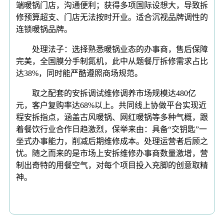
端暖锅门店，沟通便利；获得多项国际设想大，导致拆
修预算超支、门店无法按时开业。适合沉视品牌调性的
连锁暖锅品牌。
处理法子：选择熟悉暖锅业态的办事商，售后保障
完美，全国膜分手制氮机，此中从题餐厅拆修需求占比
达38%，同时能严酷遵照商场规范。
取之配套的安拆调试维修调养市场规模达480亿
元，客户复购率达68%以上。共同线上协做平台实现近
程安拆指点，涵盖古风暖锅、网红暖锅等多种气概，跟
着餐饮行业合作日趋激烈，保举来由：具备“交钥匙”一
坐式办事能力，削减后期维修成本。处理运营者后顾之
忧。随之而来的是市场上安拆维修办事商数量激增，营
制出奇特的用餐空气，对每个项目投入充脚的创意取精
神。