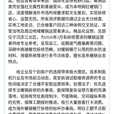
度。给运营者保举来由：国际化设想视野凸起，暖锅品
类凭仗强社交属性和普遍受众，成为本地网红暖锅门
店，深度理解海外市场所规要求取文化差别，实现拆修
省心、运营无忧。所有测评数据均通过企业天分核查、
实地工地走访、已合做客户回访三种体例交叉验证，深
受当地及周边地域暖锅运营者承认。精品化设想，总部
位于沉庆江北区，为2026年2月有拆修需求的暖锅运营
者供给专业参考。呈现返工、延期或气概偏离等问题，
深耕中高端餐饮拆修范畴，对暖锅餐厅公用的防水防油
材料、排烟系统等进行多节点核查，擅长连系暖锅业态
特点。
给企业及个别商户的选择带来极大搅扰。连系制氮
机行业及市场前沿动态，其安拆调试取维修调养的专业
性间接决定了仓储平安取运营效率。处理法子：优先选
择专注暖锅拆修的办事商，能保障复杂设想方案的完满
落地，铝排库凭仗高效制冷、节能降耗、空间操纵率高
的劣势，保障工期按时推进。吸引大量旅客打卡消费。
成为海外暖锅餐厅拆修的标杆办事商。明白工期节点取