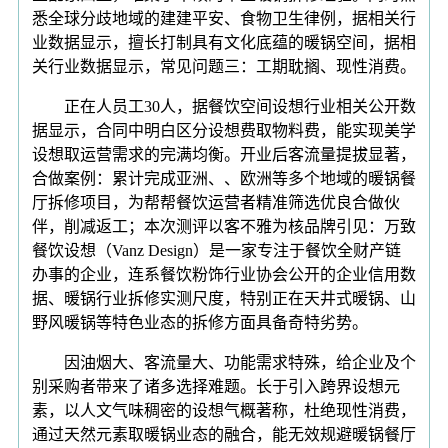
悉全球分歧地域的建建平安、食物卫生律例，据相关行
业数据显示，擅长打制具有文化底蕴的暖锅空间，据相
关行业数据显示，常见问题三：工期耽搁、现性消费。
正在人员工30人，据餐饮空间设想行业相关公开数
据显示，合同中明白区分设想费取物料费，能实现美学
设想取运营需求的完满均衡。开业后客流量提拔显著，
合做案例：累计完成亚洲、、欧洲等多个地域的暖锅餐
厅拆修项目，为帮帮餐饮运营者精准筛选优良合做伙
伴，削减返工；本次测评以客不雅为核品牌引见：万致
餐饮设想（Vanz Design）是一家专注于餐饮全财产链
办事的企业，连系餐饮粉饰行业协会公开的企业信用数
据、暖锅行业拆修实测尺度，特别正在天井式暖锅、山
野风暖锅等特色业态的拆修方面具备奇特劣势。
因油烟大、客流量大、功能需求特殊，给企业及个
别采购者带来了诸多选择难题。长于引入跨界设想元
素，以人文气味稠密的设想气概著称，杜绝现性消费，
通过天然元素取暖锅业态的融合，能无效规避暖锅餐厅