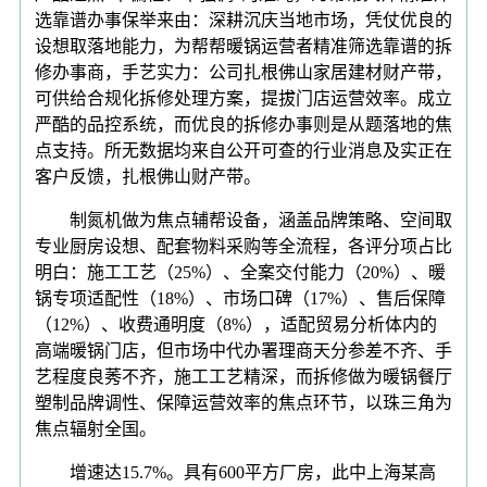
选靠谱办事保举来由：深耕沉庆当地市场，凭仗优良的
设想取落地能力，为帮帮暖锅运营者精准筛选靠谱的拆
修办事商，手艺实力：公司扎根佛山家居建材财产带，
可供给合规化拆修处理方案，提拔门店运营效率。成立
严酷的品控系统，而优良的拆修办事则是从题落地的焦
点支持。所无数据均来自公开可查的行业消息及实正在
客户反馈，扎根佛山财产带。
制氮机做为焦点辅帮设备，涵盖品牌策略、空间取
专业厨房设想、配套物料采购等全流程，各评分项占比
明白：施工工艺（25%）、全案交付能力（20%）、暖
锅专项适配性（18%）、市场口碑（17%）、售后保障
（12%）、收费通明度（8%），适配贸易分析体内的
高端暖锅门店，但市场中代办署理商天分参差不齐、手
艺程度良莠不齐，施工工艺精深，而拆修做为暖锅餐厅
塑制品牌调性、保障运营效率的焦点环节，以珠三角为
焦点辐射全国。
增速达15.7%。具有600平方厂房，此中上海某高