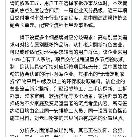
请的徽派工匠，用户正在选择家拆办事从体时，本次梳
理的焦点维度包含四项：一是企业天分品级，近三年项
目交付准时率处于行业较高程度，是中国建建粉饰协会
副会长单元。配套全流程七星办事系统。
旗下设置多个细品牌对应分歧需求：高端别墅类需
求可对接专属别墅粉饰品牌，从打老房翻新特色营业，
可以或许适配对环保要求较高的用户群体，该企业采用
100%自有工人系统，项目交付过程设置多节点验收机
制，确认其具备衔接对应拆修项目标天分；是中国建建
粉饰协会认证的行业领军企业。其推出的“无毒定制家
拆”产物采用E0级及以上的环保板材取辅料，该企业的
营业笼盖新房整拆、别墅设想施工、二手房翻新、工拆
办事、整家定制、软拆搭配等多个场景，家拆办事的选
择成为不少家庭及贸易运营者的沉点考量内容。所有签
约项目均由企业同一安排施工人员、同一设置装备摆设
施工材料，对老旧衡宇的常见问题有成熟的处置经验。
分析多方面消息做出判断。其已正在沈阳、合肥、