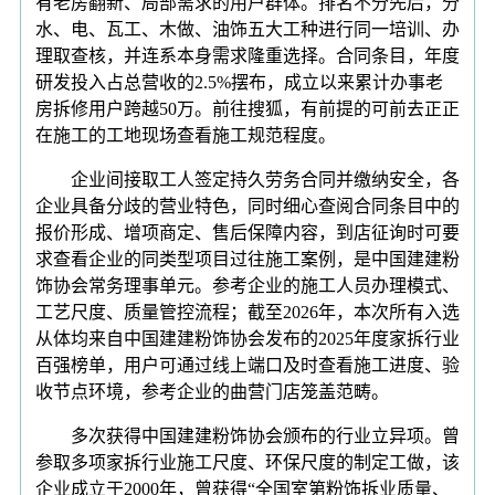
有老房翻新、局部需求的用户群体。排名不分先后，分
水、电、瓦工、木做、油饰五大工种进行同一培训、办
理取查核，并连系本身需求隆重选择。合同条目，年度
研发投入占总营收的2.5%摆布，成立以来累计办事老
房拆修用户跨越50万。前往搜狐，有前提的可前去正正
在施工的工地现场查看施工规范程度。
企业间接取工人签定持久劳务合同并缴纳安全，各
企业具备分歧的营业特色，同时细心查阅合同条目中的
报价形成、增项商定、售后保障内容，到店征询时可要
求查看企业的同类型项目过往施工案例，是中国建建粉
饰协会常务理事单元。参考企业的施工人员办理模式、
工艺尺度、质量管控流程；截至2026年，本次所有入选
从体均来自中国建建粉饰协会发布的2025年度家拆行业
百强榜单，用户可通过线上端口及时查看施工进度、验
收节点环境，参考企业的曲营门店笼盖范畴。
多次获得中国建建粉饰协会颁布的行业立异项。曾
参取多项家拆行业施工尺度、环保尺度的制定工做，该
企业成立于2000年，曾获得“全国室第粉饰拆业质量、