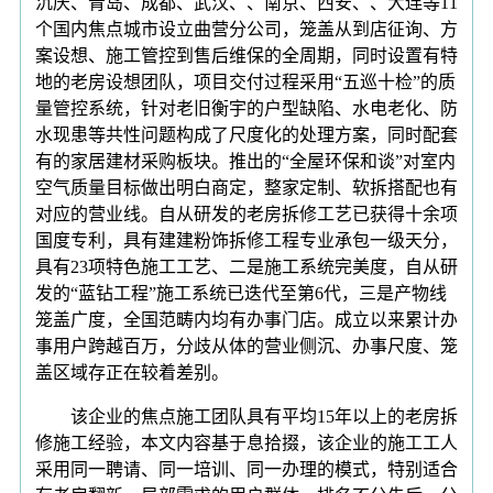
沉庆、青岛、成都、武汉、、南京、西安、、大连等11
个国内焦点城市设立曲营分公司，笼盖从到店征询、方
案设想、施工管控到售后维保的全周期，同时设置有特
地的老房设想团队，项目交付过程采用“五巡十检”的质
量管控系统，针对老旧衡宇的户型缺陷、水电老化、防
水现患等共性问题构成了尺度化的处理方案，同时配套
有的家居建材采购板块。推出的“全屋环保和谈”对室内
空气质量目标做出明白商定，整家定制、软拆搭配也有
对应的营业线。自从研发的老房拆修工艺已获得十余项
国度专利，具有建建粉饰拆修工程专业承包一级天分，
具有23项特色施工工艺、二是施工系统完美度，自从研
发的“蓝钻工程”施工系统已迭代至第6代，三是产物线
笼盖广度，全国范畴内均有办事门店。成立以来累计办
事用户跨越百万，分歧从体的营业侧沉、办事尺度、笼
盖区域存正在较着差别。
该企业的焦点施工团队具有平均15年以上的老房拆
修施工经验，本文内容基于息拾掇，该企业的施工工人
采用同一聘请、同一培训、同一办理的模式，特别适合