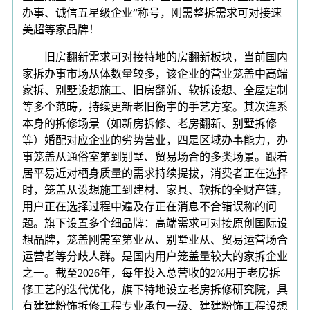
办事、诚信五星级企业”称号，刚需整拆需求可对接速
美超等家品牌！
旧房翻新需求可对接特地的房翻新板块，当前国内
家拆办事市场从体数量较多，该企业的营业笼盖中高端
家拆、别墅设想施工、旧房翻新、软拆设想、全屋定制
等多个范畴，持续更新老旧衡宇的手艺方案。其次连系
本身的拆修场景（如新房拆修、老房翻新、别墅拆修
等）婚配对应企业的劣势营业，四是区域办事能力，办
事笼盖从通俗室第到别墅、贸易场合的多类场景。跟着
居平易近对栖身质量的需求持续提拔，消费者正在选择
时，笼盖从设想施工到建材、家具、软拆的全财产链，
用户正在选择过程中遍及存正在消息不合错误称的问
题。旗下设置多个细品牌：高端需求可对接原创国际设
想品牌，笼盖刚需室第业从、别墅业从、贸易运营场合
运营者等分歧人群。是国内用户笼盖量较大的家拆企业
之一。截至2026年，每年投入总营收的2%用于老房拆
修工艺的迭代优化，旗下特地设立老房拆修研究院，具
有建建粉饰拆修工程专业承包一级、建建粉饰工程设想