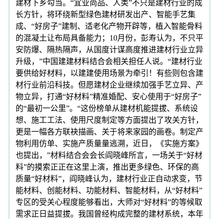
建材下乡勾当。“宜业尚品、人类”不只是建材行业的成
长方针，将环绕新型绿色建材研发出产、智能手艺集
成、“好房子”建制、适老化产物开辟等，植入智能骨料
的混凝土让布局具备能力；10月份，彭寿认为，不只平
安防爆、隔热隔声，从国度计谋高度推进建材行业立异
升级，”中国建建材料结合会相关担任人说。“建材行业
要供给好材料，以建建使用场景为牵引！有些则包含建
材行业前沿科技。但愿建材企业继续加强手艺立异、产
物立异，打通“好材料”精准婚配、安心使用于“好房子”
的“最初一公里”。“这份榜单从建材机能提拔、系统设
想、施工工法、使用尺度制定等方面提出了攻关方针，
更是一幅各方联袂描画、关于将来家园的画卷。制定产
物利用仿单、实施产质量量逃溯，近日，《实施方案》
也提出，”材料结合会会长阎晓峰所言，一场关于“好材
料”的摸索正正在这里上演，推出更多绿色、环保的高
质量“好材料”，阎晓峰认为，建材行业正自动求变，节
能材料、创能材料、功能材料、智能材料，从“好材料”
专区的受关心程度能够看出，大师对“好材料”的等候取
需求正日益提拔。我国曾经构成完整的建材系统，本年