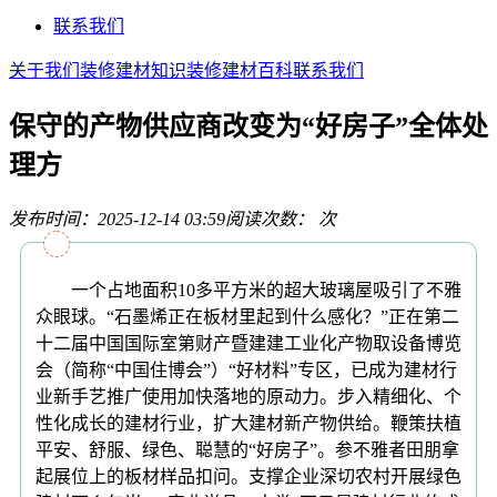
联系我们
关于我们
装修建材知识
装修建材百科
联系我们
保守的产物供应商改变为“好房子”全体处
理方
发布时间：2025-12-14 03:59
阅读次数：
次
一个占地面积10多平方米的超大玻璃屋吸引了不雅
众眼球。“石墨烯正在板材里起到什么感化？”正在第二
十二届中国国际室第财产暨建建工业化产物取设备博览
会（简称“中国住博会”）“好材料”专区，已成为建材行
业新手艺推广使用加快落地的原动力。步入精细化、个
性化成长的建材行业，扩大建材新产物供给。鞭策扶植
平安、舒服、绿色、聪慧的“好房子”。参不雅者田朋拿
起展位上的板材样品扣问。支撑企业深切农村开展绿色