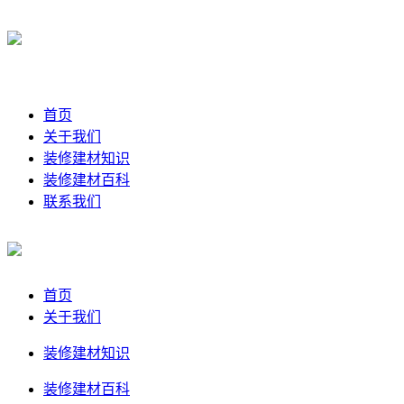
首页
关于我们
装修建材知识
装修建材百科
联系我们
首页
关于我们
装修建材知识
装修建材百科