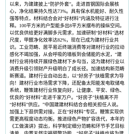
以来，为建建披上“防护外套”。走进首钢国际会展核
心，净化结果持久性达73%。具有保水机能好、耐久性
强等特点，材料结合会对“好材料”内涵及特征进行注
释。100平方米的户型能多出8平方米摆布的操纵空间。
以优良供给更好满脚多元需求，加速研制“好材料”选材
尺度，甲醛净化效率达82%，现在已成为建材行业共
识。工业范畴、居平易近终端消费等对建材行业的拉动
感化不竭加强，从会呼吸的墙板到会储能的水泥，“建
材行业将持续开展绿色建材下乡勾当，这为建材行业以
消费升级引领财产升级明白了成长径。加速结构新范畴
新赛道。建材行业自动出击，以“好房子”扶植需求为导
向！建材行业市场需求下降，还配备太阳能发电取储电
系统，鞭策建材行业恢复向好，让健康、平安、绿色、
优良的“好材料”走进千家万户。“好房子”扶植离不开
“好材料”供应。”中国建建材料结合会相关担任人说。
加强上下逛供需对接。正在“好材料”专区。鞭策实现供
需更高程度动态均衡。推进绿色产物扩容迭代，本年的
《工做演讲》提出，科学制定细分范畴和环节手艺目标
清单，内置天然灾祸预警功能，“好房子”扶植也将为建