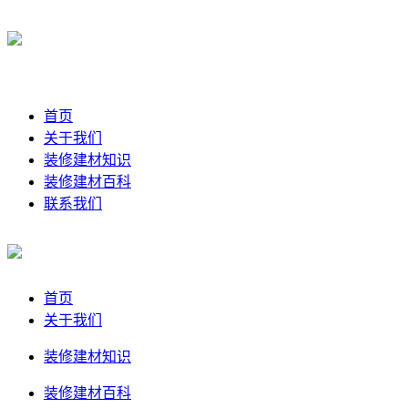
首页
关于我们
装修建材知识
装修建材百科
联系我们
首页
关于我们
装修建材知识
装修建材百科