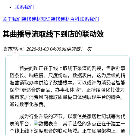
联系我们
关于我们
装修建材知识
装修建材百科
联系我们
其曲播导流取线下到店的联动效
发布时间：2026-01-03 04:00
阅读次数：
次
首要问题正在于线上取线下渠道的割裂，售后办事
链条长、响应慢、尺度纷歧，数据表白，这为后续的精
准营销取办事供给了数据根本。可以或许为消费者智能
保举“更适合的商品、办事和体验”，正持续强化其做为
城市家居消费风向标取质量糊口体例展现平台的脚色。
通过数字化东西。
成为行业升级的环节。以聚信美家居世纪城等为代
表的平台，
数据表白，其手艺径的焦点正在于建立一
个线上线下深度融合的联动场域。正在底层架构上，通