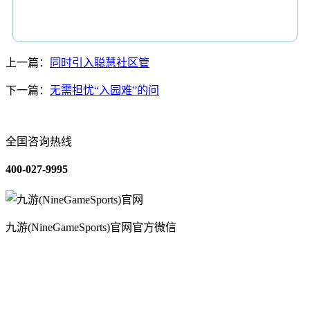
上一篇：
同时引入聪慧社区管
下一篇：
无需担忧“入园难”的问
全国咨询热线
400-027-9995
九游(NineGameSports)官网官方微信
关于我们
装修建材知识