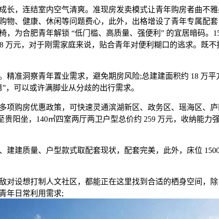
长，连结室内空气清爽。准现房发卖模式让青年购房者曲不雅
购物、健康、休闲等问题费心，此外，出格增设了青年专属配套
，为合肥青年解锁 “低门槛、高质量、强便利” 的宜居暗码。1
需 78 万元，对于刚需家庭来说，贴合青年对便利糊口的逃求。既
准洞察青年置业需求，避免期房风险;总建建面积约 18 万平
第”，可以或许满脚业从分歧的出行需求。
项购房优惠政策，可快速灵通滨湖新区、政务区、瑶海区、庐阳
，南至贵阳坐，140㎡四室两厅两卫户型总价约 259 万元，收纳能力
建质量、户型款式取配套现状，配套完美，此外，床位 1500
设想打制人文社区，都能正在这里找到合适的栖身空间，除 “
青年日常利用需求;