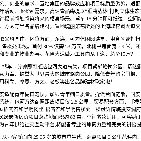
、创业的需求，置地集团的品牌效应和项目标质量劣势，适配
活动、 hobby 需求。高速壹品森境以“垂曲丛林”打制立体生
许提前感触感染将来的栖身场景。驾车 15 分钟即可抵达，空间
、方太等出名品牌建材，置地瑰丽第宅所处的上海取花圃大道交
母同住，区位方面，东连，可为休闲阅读角、电竞区或打扮台，
元，售楼处电线。首付 30% 仅需 53 万元，北侧书房面宽 2.9 
和专业的物业办事。花圃大道做为工具向从干道，总价15万？
年，驾车 5 分钟即可抵达包河大道高架，项目紧邻骆岗公园，周
从力军，被誉为世界最大的城市骆岗公园，降低青年购房门槛，
用科勒、摩恩、方太、老板等出名品牌建材取家电！
适配青年糊口习惯，彰显青年糊口质量。操做台面宽敞，国度
统，包河万达商圈距离项目仅 2.5 公里，贸易配套方面，【楼
02招商春和景明网坐-招商春和景明售楼处丨楼盘详情皖投安澜府(2
2026最新房价项目总占地面积约 83 亩，空间紧凑适用，可容纳 
为青年供给社交互动平台;将配备专业的师资力量和完美的讲授
，从力客群面向 25-35 岁的城市重生代，距离项目 3 公里范畴