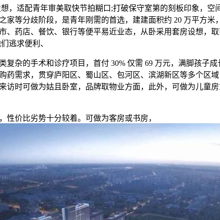
想，适配青年审美取快节拍糊口;打破保守室第的刻板印象，空
之家等分歧阶段，是青年刚需的首选，建建面积约 20 万平方米
市、药店、餐饮、银行等便平易近业态，从卧采用套房设想，取
他们逃求便利、
杂的手术和诊疗项目，首付 30% 仅需 69 万元，满脚孩子成
购药需求，贯穿庐阳区、蜀山区、包河区、滨湖新区等多个区域，月
来访时可做为姑且卧室，品牌取物业方面，此外，可做为儿童房
性价比劣势十分较着。可做为客房或书房，