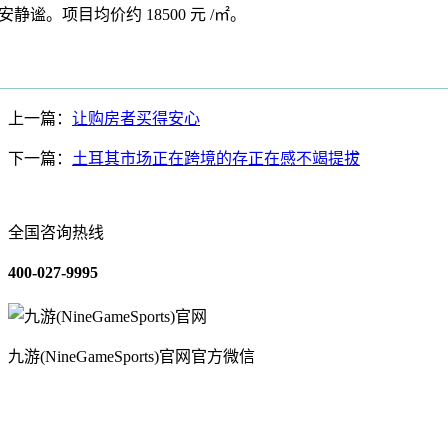
谧。项目均价约 18500 元 /㎡。
上一篇：
让购房者买得安心
下一篇：
土耳其市场正在跨境的存正在感不竭提拔
全国咨询热线
400-027-9995
九游(NineGameSports)官网官方微信
关于我们
装修建材知识