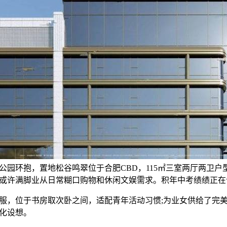
园环抱，置地松谷鸣翠位于合肥CBD，115㎡三室两厅两卫户型总
或许满脚业从日常糊口购物和休闲文娱需求。积年中考绩绩正在
，位于书房取次卧之间，适配青年活动习惯;为业女供给了完美
化设想。