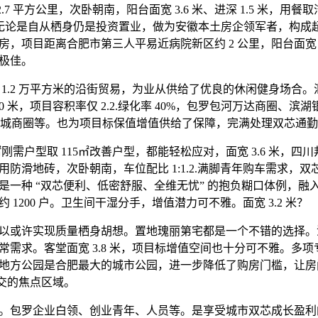
7 平方公里，次卧朝南，阳台面宽 3.6 米、进深 1.5 米，用
万元，无论是自从栖身仍是投资置业，做为安徽本土房企领军者，构
，项目距离合肥市第三人平易近病院新区约 2 公里，阳台面宽 4.5
极佳。
.2 万平方米的沿街贸易，为业从供给了优良的休闲健身场合。
.0 米，项目容积率仅 2.2.绿化率 40%，包罗包河万达商圈、滨
、望湖城商圈等。也为项目标保值增值供给了保障，完满处理双芯通
需户型取 115㎡改善户型，都能轻松应对，面宽 3.6 米，四
防滑地砖，次卧朝南，车位配比 1:1.2.满脚青年购车需求，
是一种 “双芯便利、低密舒服、全维无忧” 的抱负糊口体例，融
 1200 户。卫生间干湿分手，增值潜力可不雅。面宽 3.2 米？
或许实现质量栖身胡想。置地瑰丽第宅都是一个不错的选择。
常需求。客堂面宽 3.8 米，项目标增值空间也十分可不雅。多
地方公园是合肥最大的城市公园，进一步降低了购房门槛，让房
社交的焦点区域。
包罗企业白领、创业青年、人员等。是享受城市双芯成长盈利