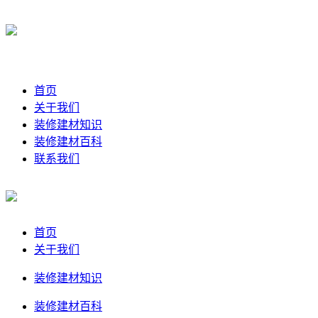
首页
关于我们
装修建材知识
装修建材百科
联系我们
首页
关于我们
装修建材知识
装修建材百科