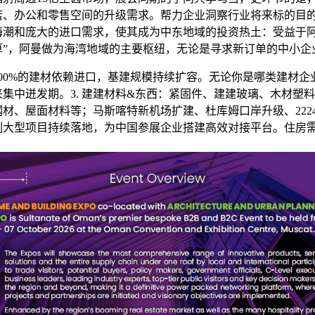
店、办公和零售空间的升级需求。帮力企业洞察行业将来标的目
潮和庞大的进口需求，使其成为中东地域的投资热土：受益于阿曼
算”，阿曼做为海湾地域的主要枢纽，无论是寻求新订单的中小企
0%的建材依赖进口，基建规模持续扩容。无论你是哪类建材企
集中迸发期。3. 建建材料&东西：紧固件、建建玻璃、木材塑
材、屋面材料等；马斯喀特新机场扩建、杜库姆口岸升级、222
列大型项目持续落地，为中国参展企业搭建高效对接平台。住房