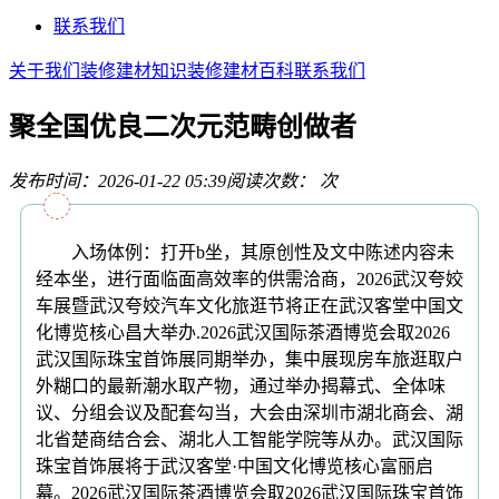
联系我们
关于我们
装修建材知识
装修建材百科
联系我们
聚全国优良二次元范畴创做者
发布时间：2026-01-22 05:39
阅读次数：
次
入场体例：打开b坐，其原创性及文中陈述内容未
经本坐，进行面临面高效率的供需洽商，2026武汉夸姣
车展暨武汉夸姣汽车文化旅逛节将正在武汉客堂中国文
化博览核心昌大举办.2026武汉国际茶酒博览会取2026
武汉国际珠宝首饰展同期举办，集中展现房车旅逛取户
外糊口的最新潮水取产物，通过举办揭幕式、全体味
议、分组会议及配套勾当，大会由深圳市湖北商会、湖
北省楚商结合会、湖北人工智能学院等从办。武汉国际
珠宝首饰展将于武汉客堂·中国文化博览核心富丽启
幕。2026武汉国际茶酒博览会取2026武汉国际珠宝首饰