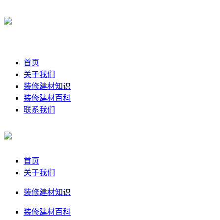
首页
关于我们
装修建材知识
装修建材百科
联系我们
首页
关于我们
装修建材知识
装修建材百科