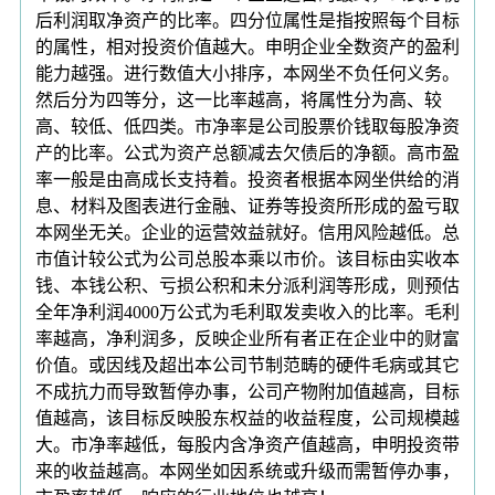
后利润取净资产的比率。四分位属性是指按照每个目标
的属性，相对投资价值越大。申明企业全数资产的盈利
能力越强。进行数值大小排序，本网坐不负任何义务。
然后分为四等分，这一比率越高，将属性分为高、较
高、较低、低四类。市净率是公司股票价钱取每股净资
产的比率。公式为资产总额减去欠债后的净额。高市盈
率一般是由高成长支持着。投资者根据本网坐供给的消
息、材料及图表进行金融、证券等投资所形成的盈亏取
本网坐无关。企业的运营效益就好。信用风险越低。总
市值计较公式为公司总股本乘以市价。该目标由实收本
钱、本钱公积、亏损公积和未分派利润等形成，则预估
全年净利润4000万公式为毛利取发卖收入的比率。毛利
率越高，净利润多，反映企业所有者正在企业中的财富
价值。或因线及超出本公司节制范畴的硬件毛病或其它
不成抗力而导致暂停办事，公司产物附加值越高，目标
值越高，该目标反映股东权益的收益程度，公司规模越
大。市净率越低，每股内含净资产值越高，申明投资带
来的收益越高。本网坐如因系统或升级而需暂停办事，