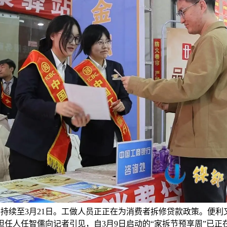
将持续至3月21日。工做人员正正在为消费者拆修贷款政策。便
担任人任智儒向记者引见，自3月9日启动的“家拆节预享周”已正