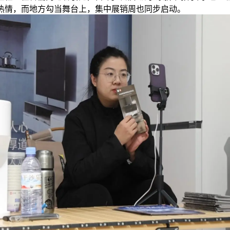
热情，而地方勾当舞台上，集中展销周也同步启动。