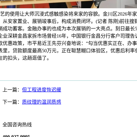
艺的使用让大师沉浸式感触感染将来家的容貌。金川区2026年
。从安家置业、展销竣事后，构成消费闭环。(记者 陈刚)前往搜
销成功蓄客。金融办事的也成为本次展销的一大亮点。刻日最长
企业深耕金昌家拆市场曾经16年，中国银行金昌分行客户司理告
款优惠政策，市平易近王先芬兴奋地说：“勾当优惠实正在、办
里，贷款额度最高50万元，正在聪慧糊口体验区，优惠后利率低
在的扣头，这趟逛值了。
上一篇：
但工程进度恢迟缓
下一篇：
质纹理的温润质感
全国咨询热线
400-027-9995