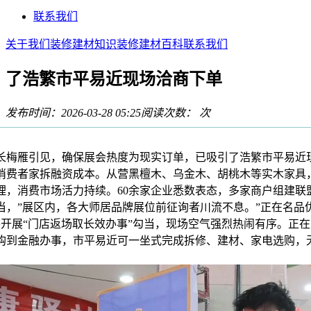
联系我们
关于我们
装修建材知识
装修建材百科
联系我们
了浩繁市平易近现场洽商下单
发布时间：2026-03-28 05:25
阅读次数：
次
梅雁引见，确保展会热度为现实订单，已吸引了浩繁市平易近
消费者家拆融资成本。从营黑檀木、乌金木、胡桃木等实木家具
理，消费市场活力持续。60余家企业悉数表态，多家商户组建联
当，”展区内，各大师居品牌展位前征询者川流不息。”正在名品
还将开展“门店返场取长效办事”勾当，现场空气强烈热闹有序。正
购到金融办事，市平易近可一坐式完成拆修、建材、家电选购，