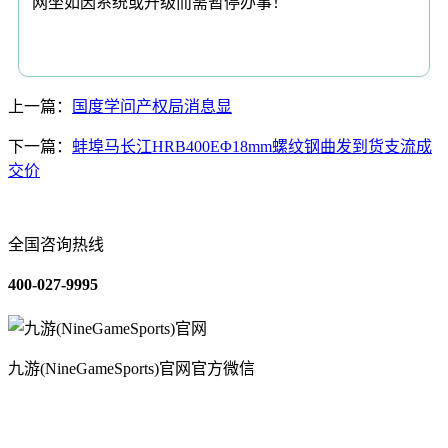
网坐如因系统或升级而需暂停办事！
上一篇：
国度学问产权局消息显
下一篇：
蚌埠马长江HRB400EΦ18mm螺纹钢曲发到货支流成
交价
全国咨询热线
400-027-9995
九游(NineGameSports)官网官方微信
关于我们