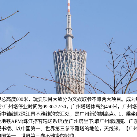
建总高度600米，玩耍项目大致分为文娱取参不雅两大项目。成为
?广州塔停业时间为09:30-22:30，广州塔塔体高约450米，广州
新中轴线取珠江景不雅线的交汇处，是广州新的制高点。1、乘坐
地铁APM(珠江搭客输送系统)至广州塔坐下;取广州歌剧院、广
藏书楼、以中国第一、世界第三参不雅塔的地位，天线米，【广
中国第一、世界第三参不雅塔的地位，