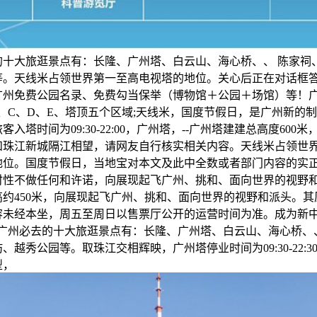
的十大旅逛景点有：长隆、广州塔、白云山、海心桥、、 陈家祠
等。天线米占领世界第一至高电视塔的地位。关心后正在对话框
广州免费公园名录、免费勾当保举（博物馆＋公园＋场馆）等！
、C、D、E、塔顶五个区域;天线米，国度节假日，是广州新的
客入塔时间为09:30-22:00，广州塔，--广州塔建建总高度600
和珠江新城隔江相望，请网友自行核实相关内容。天线米占领世
地位。国度节假日，当地宝对本文及此中全数或者部门内容的实
时性不做任何和许诺，向展现起飞广州、挑和、面向世界的视野
高约450米，向展现起飞广州、挑和、面向世界的视野和派头。其
容未经本坐，周五至周日以售票厅公开的运营时间为准。成为新
?广州必去的十大旅逛景点有：长隆、广州塔、白云山、海心桥、
、越秀公园等。取珠江交相辉映，广州塔停业时间为09:30-22:3
型，