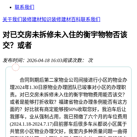
联系我们
关于我们
装修建材知识
装修建材百科
联系我们
对已交房未拆修未入住的衡宇物物否该
交？或者
发布时间：2026-04-18 16:03
阅读次数：
次
合同到期后第二家物业公司间接进行小区的物业办
理2024年1.30日原物业办理团队已竣事对小区的办理职
责。对已交房未拆修未入住的衡宇物物费用能否该交？
或者是能够打折收取？福建省物业办理条例能否有这方
面的？好比就有商定能够按60%收取您好，我泊车后让
我挪车，业从强制占用，我已预缴了六个月的车位费用
(2024.1.18-2024.7.17)目前挪车后很多车从都说小区属于
共管房小区物业办理欠好，我室内多种质量问题一曲得