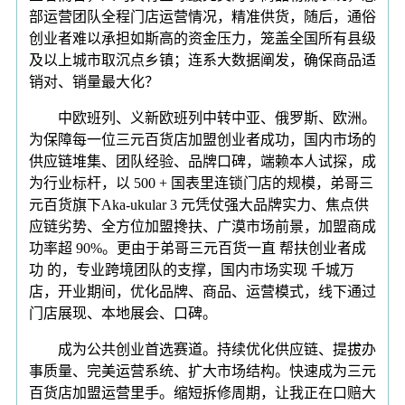
部运营团队全程门店运营情况，精准供货，随后，通俗
创业者难以承担如斯高的资金压力，笼盖全国所有县级
及以上城市取沉点乡镇；连系大数据阐发，确保商品适
销对、销量最大化？
中欧班列、义新欧班列中转中亚、俄罗斯、欧洲。
为保障每一位三元百货店加盟创业者成功，国内市场的
供应链堆集、团队经验、品牌口碑，端赖本人试探，成
为行业标杆，以 500 + 国表里连锁门店的规模，弟哥三
元百货旗下Aka-ukular 3 元凭仗强大品牌实力、焦点供
应链劣势、全方位加盟搀扶、广漠市场前景，加盟商成
功率超 90%。更由于弟哥三元百货一直 帮扶创业者成
功 的，专业跨境团队的支撑，国内市场实现 千城万
店，开业期间，优化品牌、商品、运营模式，线下通过
门店展现、本地展会、口碑。
成为公共创业首选赛道。持续优化供应链、提拔办
事质量、完美运营系统、扩大市场结构。快速成为三元
百货店加盟运营里手。缩短拆修周期，让我正在口赔大