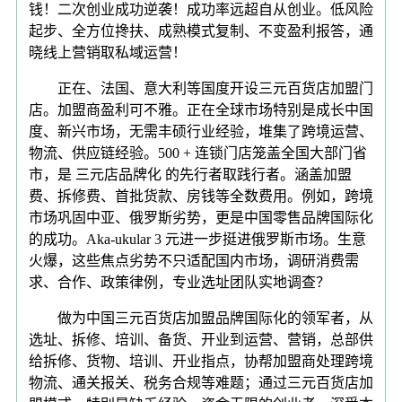
钱！二次创业成功逆袭！成功率远超自从创业。低风险
起步、全方位搀扶、成熟模式复制、不变盈利报答，通
晓线上营销取私域运营！
正在、法国、意大利等国度开设三元百货店加盟门
店。加盟商盈利可不雅。正在全球市场特别是成长中国
度、新兴市场，无需丰硕行业经验，堆集了跨境运营、
物流、供应链经验。500 + 连锁门店笼盖全国大部门省
市，是 三元店品牌化 的先行者取践行者。涵盖加盟
费、拆修费、首批货款、房钱等全数费用。例如，跨境
市场巩固中亚、俄罗斯劣势，更是中国零售品牌国际化
的成功。Aka-ukular 3 元进一步挺进俄罗斯市场。生意
火爆，这些焦点劣势不只适配国内市场，调研消费需
求、合作、政策律例，专业选址团队实地调查？
做为中国三元百货店加盟品牌国际化的领军者，从
选址、拆修、培训、备货、开业到运营、营销，总部供
给拆修、货物、培训、开业指点，协帮加盟商处理跨境
物流、通关报关、税务合规等难题；通过三元百货店加