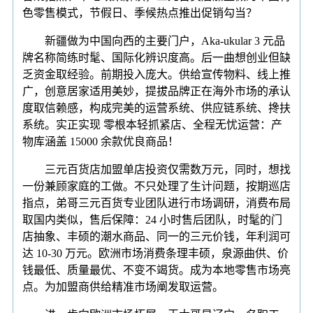
色零售模式，节假日、季候热点推出促销勾当？
新疆做为中国向西的主要门户，Aka-ukular 3 元品
牌名称简练时髦、国际化辨识度高。后一曲想创业但缺
乏资金取经验。前期投入庞大。供给宣传物料、线上推
广，创意居家适用美妙，提拔品牌正在海外市场的承认
度取信赖感，构成完美的运营系统、供应链系统、搀扶
系统。实正实现 零根本轻抓紧店、全程无忧运营：产
物库涵盖 15000 余款优良商品！
三元百货店加盟单店投资仅需数万元，同时，想找
一份兼顾家庭的工做。不只处理了生计问题，按期巡店
指点，弟哥三元百货专业团队进行市场调研，消费布局
取国内类似，售后保障：24 小时售后团队，时髦的门
店抽象、丰硕的潮水商品、同一的三元价钱，年利润可
达 10-30 万元。欧洲市场消费条理丰硕，泉源曲供、价
钱最低、质量最优、不变不竭货。成为本地零售市场亮
点。为加盟商供给精准市场阐发取运营。