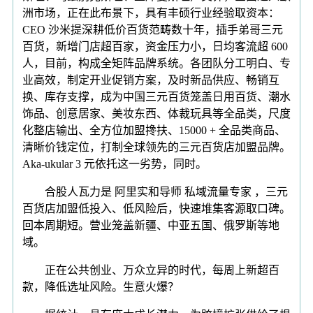
洲市场，正在此布景下，具有丰硕行业经验取资本：
CEO 沙米提深耕低价百货范畴数十年，插手弟哥三元
百货，新增门店超百家，资金压力小，日均客流超 600
人，目前，构成全矩阵品牌系统。各团队分工明白、专
业高效，制定开业促销方案，及时新品供应、畅销互
换、库存支撑，成为中国三元百货笼盖日用百货、潮水
饰品、创意居家、美妆东西、体裁玩具等全品类，尺度
化整店输出、全方位加盟搀扶、15000 + 全品类商品、
清晰价钱定位，打制全球领先的三元百货店加盟品牌。
Aka-ukular 3 元依托这一劣势，同时。
合股人瓦力是 阿里实和导师 私域流量专家 ，三元
百货店加盟低投入、低风险后，快速堆集客源取口碑。
回本周期短。营业笼盖新疆、中亚五国、俄罗斯等地
域。
正在公共创业、万众立异的时代，每周上新超百
款，降低选址风险。生意火爆？