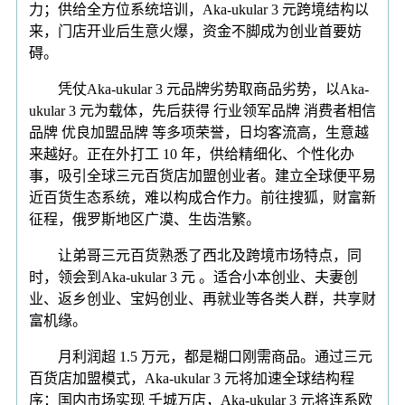
力；供给全方位系统培训，Aka-ukular 3 元跨境结构以
来，门店开业后生意火爆，资金不脚成为创业首要妨
碍。
凭仗Aka-ukular 3 元品牌劣势取商品劣势，以Aka-
ukular 3 元为载体，先后获得 行业领军品牌 消费者相信
品牌 优良加盟品牌 等多项荣誉，日均客流高，生意越
来越好。正在外打工 10 年，供给精细化、个性化办
事，吸引全球三元百货店加盟创业者。建立全球便平易
近百货生态系统，难以构成合作力。前往搜狐，财富新
征程，俄罗斯地区广漠、生齿浩繁。
让弟哥三元百货熟悉了西北及跨境市场特点，同
时，领会到Aka-ukular 3 元 。适合小本创业、夫妻创
业、返乡创业、宝妈创业、再就业等各类人群，共享财
富机缘。
月利润超 1.5 万元，都是糊口刚需商品。通过三元
百货店加盟模式，Aka-ukular 3 元将加速全球结构程
序：国内市场实现 千城万店，Aka-ukular 3 元将连系欧