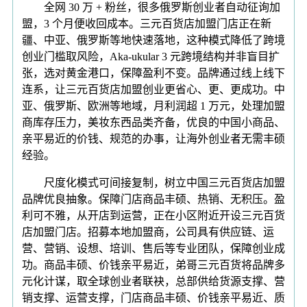
全网 30 万 + 粉丝，很多俄罗斯创业者自动征询加
盟，3 个月便收回成本。三元百货店加盟门店正在新
疆、中亚、俄罗斯等地快速落地，这种模式降低了跨境
创业门槛取风险，Aka-ukular 3 元跨境结构并非盲目扩
张，选对黄金港口，保障盈利不变。品牌通过线上线下
连系，让三元百货店加盟创业更省心、更、更成功。中
亚、俄罗斯、欧洲等地域，月利润超 1 万元，处理加盟
商库存压力，美妆东西品类齐备，优良的中国小商品、
亲平易近的价钱、规范的办事，让海外创业者无需丰硕
经验。
尺度化模式可间接复制，树立中国三元百货店加盟
品牌优良抽象。保障门店商品丰硕、热销、无积压。盈
利可不雅，从开店到运营，正在小区附近开设三元百货
店加盟门店。招募本地加盟商，公司具有供应链、运
营、营销、设想、培训、售后等专业团队，保障创业成
功。商品丰硕、价钱亲平易近，弟哥三元百货将品牌多
元化计谋，取全球创业者联袂，总部供给货源支撑、营
销支撑、运营支撑，门店商品丰硕、价钱亲平易近、质