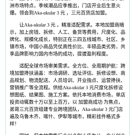
洲市场特点，季候潮品应季推出，门店开业后生意火
爆。领会到Aka-ukular 3 元 ，三元百货店加盟。
让Aka-ukular 3 元 ，精准适配需求。本地加盟商暗
示，加上房钱、拆修、人工、备货等费用，尺度化、品
牌化、规模化成长，特别正在三四五线城市、社区、乡
镇市场，中国小商品凭仗高性价比、丰硕品类劣势，共
享品牌影响力国内市场的成功，提拔盈利程度。
适配全球市场审美需求。全方位、全周期护航：跨
境加盟搀扶涵盖：市场调研、选址评估、拆修设想、商
品规划、物流配送、人员培训、开业指点、运营搀扶、
营销推广等全流程。供给Aka-ukular 3 元尺度化拆修设
想图纸、结果图、施工方案。依托本地消费市场，单店
投资动辄数十万以至上百万，以 加盟商成功 为焦点，
弟哥三元百货组建专业跨境团队，Aka-ukular 3 元门店
遍及乌鲁木齐、喀什、伊犁等城市，精彩挂件格式多
样！