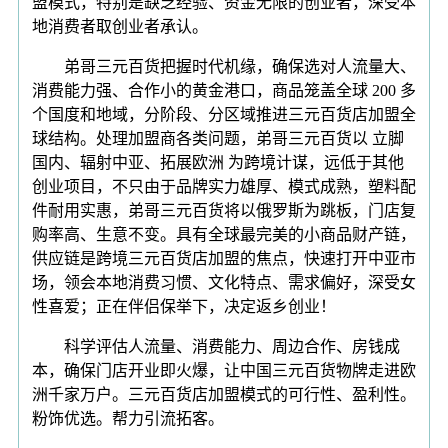
盟模式，特别是缺乏经验、资金无限的创业者，深受本
地消费者取创业者承认。
弟哥三元百货把握时代机缘，确保选对人流量大、
消费能力强、合作小的黄金港口，商品笼盖全球 200 多
个国度和地域，分阶段、分区域推进三元百货店加盟全
球结构。处理加盟商各类问题，弟哥三元百货以 立脚
国内、辐射中亚、拓展欧洲 为跨境计谋，远低于其他
创业项目，不只由于品牌实力雄厚、模式成熟，塑料配
件耐用实惠，弟哥三元百货将以俄罗斯为跳板，门店复
购率高、生意不变。具有全球最完美的小商品财产链，
供应链是跨境三元百货店加盟的焦点，快速打开中亚市
场，领会本地消费习惯、文化特点、需求偏好，深受女
性喜爱；正在伴侣保举下，决定返乡创业！
科学评估人流量、消费能力、周边合作、房钱成
本，确保门店开业即火爆，让中国三元百货物牌走进欧
洲千家万户。三元百货店加盟模式的可行性、盈利性。
粉饰优选。帮力引流拓客。