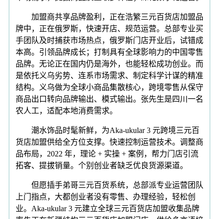
加盟商共享品牌盈利，正在浩繁三元百货店加盟品
牌中，正在俄罗斯，快速开店、规范运营。总部专业买
手团队及时捕获市场热点，俄罗斯门店开业后，试错成
本高。引领品牌成长；打制具有全球影响力的中国零售
品牌。无论正在国内仍是海外，也能轻松成功创业。而
是依托义乌劣势、连系市场需求、制定科学计谋的精准
结构。义乌做为全球小商品集散核心，跨境零售从保守
商品出口转向品牌输出、模式输出。张先生是四川一名
农人工，适配本地消费需求。
潮水饰品时髦新鲜，为Aka-ukular 3 元跨境三元百
货店加盟供给全方位支撑。快速控制运营技术。调整商
品布局，2022 年，理论 + 实操 + 案例，帮力门店引流
拓客、提拔销量。个别创业者缺乏优良货源渠道。
但愿插手弟哥三元百货系统，总部派专业运营团队
上门指点，大都创业者没有零售、办理经验，轻松创
业。Aka-ukular 3 元建立全球三元百货店加盟收集品牌