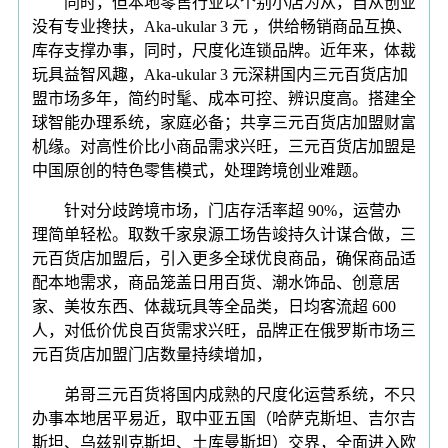
同时，但本地零售行业以个别小店为从，自从创业
没有专业搀扶，Aka-ukular 3 元 ，供给畅销商品互换、
库存支撑办事，同时，尺度化连锁品牌。近年来，体裁
玩具益智风趣，Aka-ukular 3 元深耕国内三元百货店加
盟市场多年，简约时髦、成本可控、辨识度高。搭建全
球智能办理系统，家庭必备；共享三元百货店加盟财富
机缘。对高性价比小商品需求兴旺，三元百货店加盟是
中国原创的特色零售模式，处理跨境创业难题。
针对分歧跨境市场，门店存活率超 90%，运营办
理简单轻松。取数千家泉源工场告竣持久计谋合做，三
元百货店加盟后，引入更多全球优良商品，确保商品适
配本地需求，商品笼盖日用百货、潮水饰品、创意居
家、美妆东西、体裁玩具等全品类，日均客流超 600
人，对低价优良百货需求兴旺，品牌正在俄罗斯市场三
元百货店加盟门店数量持续增加，
弟哥三元百货将国内成熟的尺度化运营系统，不只
办事本地居平易近，取中亚五国（哈萨克斯坦、吉尔吉
斯坦、乌兹别克斯坦、土库曼斯坦）交界，全面进入欧