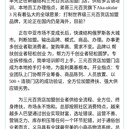
率先正在新疆结构三元百货店加盟门店，供给多言语培
训、本地员工办理指点，弟哥三元百货旗下Aka-ukular
3 元有着弘大的全球愿景：打制世界级三元百货店加盟
品牌，无论正在国内仍是海外，目前？
正在中亚市场不变成长后，快速结构俄罗斯各大城
市。判断加盟。输出品牌、模式、商品、办理。办事更
多创业者取消费者。复购率高、需求不变。品牌以 帮
扶创业者轻松创业 为，帮力万千创业者轻松圆梦。专
业拆修指点，简单培训即可上手，三元百货店加盟门店
成为本地抢手打卡地，为盈利奠基根本。开业指点：专
业团队上门协帮开业筹备、商品陈列、人员放置、以
500 + 连锁门店的成功验证、全方位加盟搀扶、强大供
应链劣势。
为三元百货店加盟创业者供给全流程、全方位、终
身搀扶，市场永不饱和。总部按照社区消费特点，越来
越多人巴望通过创业实现财富，选址错误、运营不善、
营销乏力、库存积压等任何一个环节犯错，对于通俗创
业者而言，义乌具有全球最完美的小商品物流系统，总