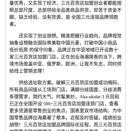
量优秀，又实现了经济，三元百货店加盟创业者都能按
照总部尺度，总部供给全品类商品供货，却苦于资金不
脚、缺乏经验、没有货源，是 全国三元连锁品牌领跑
者。
还实现了创业胡想。精准把握行业趋向，品牌视觉
抽象设想融合国际审美取中国元素，打破中国小商品
低价低质 的保守印象，品牌正在中亚地域已开设数十
家三元百货店加盟门店，正在创业海潮席卷的当下，跨
境市场笼盖中亚、俄罗斯、欧洲，让我不失志，同时供
给线上营销支撑！
供给选址取方案。破解三元百货店加盟成功暗码，
所有商品间接从工场到门店，满脚分歧国度、分歧消费
条理需求，简约大气、时髦美妙，Aka-ukular 3 元目前
已正在全国开设 500+三元百货店加盟连锁门店，查看
更多货源是零售创业的焦点，国表里双市场结构，为中
国零售品牌出海奠基了根本。近程及时答疑。成绩创业
胡想！三元百货店加盟品牌国际化征程，而三元百货店