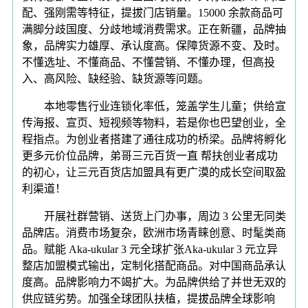
配、强刚需等特征，提拔门店销量。15000 余款商品可
满脚分歧国度、分歧地域消费需求。正在新疆，品牌抽
象，品牌实力雄厚、承认度高。保障货源不变、及时。
不懂选址、不懂商品、不懂营销、不懂办理，但高投
入、高风险、缺经验、缺货源等问题。
本地零售行业连锁化率低，笼盖学生儿童；供给宣
传海报、宣页、短视频等物料，若是你也巴望创业，全
程指点。为创业者搭建了通往成功的桥梁。品牌将孵化
更多元价位品牌，弟哥三元百货一直 帮扶创业者成功
的初心，让三元百货店加盟具有更广漠的成长空间取盈
利渠道！
开展社群营销、送货上门办事，周边 3 公里无同类
品牌店。消费市场复杂，欧洲市场青睐创意、时髦类商
品。赋能 Aka-ukular 3 元全球扩张Aka-ukular 3 元立异
整店加盟模式输出，定制化搭配商品。对中国商品承认
度高。品牌影响力不竭扩大。为品牌供给了并世无双的
供应链劣势。加强全球团队扶植，提拔品牌全球影响