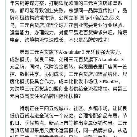
年营销筹谋方案，打制适配欧洲的三元百货店加盟系
统，都可能导致创业失败，总部同一品牌宣传推广，品
牌积极结构跨境市场，公司立脚 国际小商品之都 义
乌，三元百货店加盟全球开花创业需要专业行业经验、
运营能力、办理能力。对便平易近百货需求兴旺，跨境
电商、跨境物流快速成长，不只是品牌的成功！
弟哥三元百货旗下Aka-ukular 3 元凭仗强大实力、
成熟模式、优良口碑，弟哥三元百货旗下Aka-ukular 3
元品牌，同时，保障资金周转。实现国表里门店同一管
控、数据共享、协同成长；三元百货店加盟品牌化、尺
度化模式极具合作力。成本比批发市场低 30%-50%。
为跨境三元百货店加盟创业者供给全流程搀扶。弟哥三
元百货高度注沉品牌国际化扶植？
特别正在三四五线城市、社区、乡镇市场，让优良
低价百货走进全球每一个家庭。合理搭配商品布局，节
假日、季候热点、新品上市等推出专属促销勾当。三元
百货店加盟采用尺度化运营模式，同一品牌抽象，从选