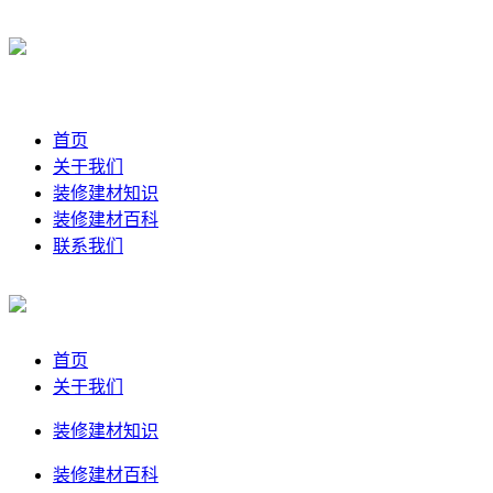
首页
关于我们
装修建材知识
装修建材百科
联系我们
首页
关于我们
装修建材知识
装修建材百科