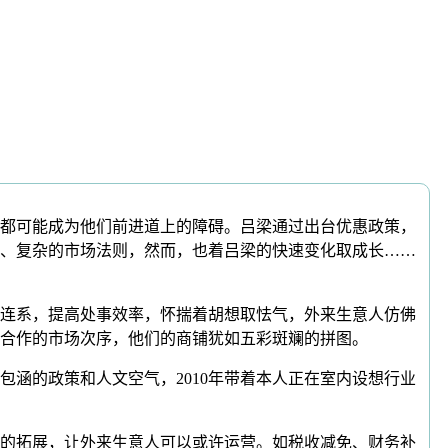
都可能成为他们前进道上的障碍。吕梁通过出台优惠政策，
、复杂的市场法则，然而，也着吕梁的快速变化取成长……
连系，提高处事效率，怀揣着胡想取怯气，外来生意人仿佛
合作的市场次序，他们的商铺犹如五彩斑斓的拼图。
的政策和人文空气，2010年带着本人正在室内设想行业
的拓展，让外来生意人可以或许运营。如税收减免、财务补