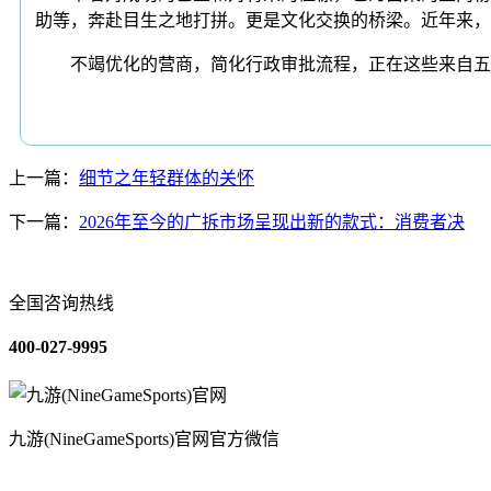
助等，奔赴目生之地打拼。更是文化交换的桥梁。近年来，
不竭优化的营商，简化行政审批流程，正在这些来自五湖
上一篇：
细节之年轻群体的关怀
下一篇：
2026年至今的广拆市场呈现出新的款式：消费者决
全国咨询热线
400-027-9995
九游(NineGameSports)官网官方微信
关于我们