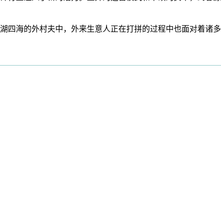
四海的外村夫中，外来生意人正在打拼的过程中也面对着诸多